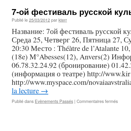
7-ой фестиваль русской ку
Publié le
25/03/2012
par
kterr
Название: 7ой фестиваль русской к
Среда 25, Четверг 26, Пятница 27, С
20:30 Место : Théàtre de l’Atalante 10,
(18e) M°Abesses(12), Anvers(2) Инфо
06.78.32.24.92 (бронирование) 01.42.
(информация о театре) http://www.kiril
http://www.myspace.com/novaiaavstral
la lecture
→
sur
Publié dans
Evènements Passés
|
Commentaires fermés
7-
ой
фести
русско
культу