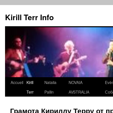
Kirill Terr Info
Aller
Accueil
Kirill
Natalia
NOVAIA
Evè
au
Terr
Pallin
AVSTRALIA
Соб
contenu
Грамота Кириллу Терру от п