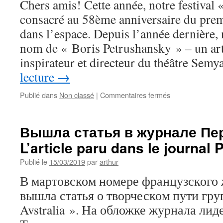
Chers amis! Cette année, notre festival
consacré au 58ème anniversaire du pre
dans l’espace. Depuis l’année dernière, n
nom de « Boris Petrushansky » – un art
inspirateur et directeur du théâtre Se
lecture
→
sur
Publié dans
Non classé
|
Commentaires fermés
15ème
festival
de
Вышла статья в журнале Пер
culture
L’article paru dans le journal 
russe
Cosmos
Publié le
15/03/2019
par
arthur
В мартовском номере французского ж
вышла статья о творческом пути гру
Avstralia ». На обложке журнала ли