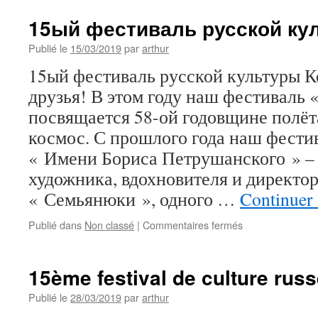
15ый фестиваль русской ку
Publié le
15/03/2019
par
arthur
15ый фестиваль русской культуры 
друзья! В этом году наш фестиваль 
посвящается 58-ой годовщине полёта
космос. С прошлого года наш фести
« Имени Бориса Петрушанского » – 
художника, вдохновителя и директор
« Семьянюки », одного …
Continuer 
sur
Publié dans
Non classé
|
Commentaires fermés
15ый
фестиваль
русской
15ème festival de culture ru
культуры
Космос
Publié le
28/03/2019
par
arthur