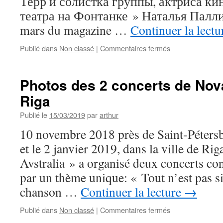
Терр и солистка группы, актриса к
театра на Фонтанке » Наталья Паллин
mars du magazine …
Continuer la lect
sur
Publié dans
Non classé
|
Commentaires fermés
Вышла
статья
в
Photos des 2 concerts de Nova
журнале
Riga
Перспектива
/
Publié le
15/03/2019
par
arthur
L’article
paru
10 novembre 2018 près de Saint-Péters
dans
et le 2 janvier 2019, dans la ville de Ri
le
journal
Avstralia » a organisé deux concerts co
Perspective
par un thème unique: « Tout n’est pas s
chanson …
Continuer la lecture
→
sur
Publié dans
Non classé
|
Commentaires fermés
Photos