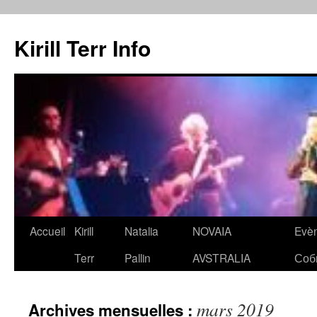
Kirill Terr Info
Aller
Accueil
Kirill
Natalia
NOVAIA
Evè
au
Terr
Pallin
AVSTRALIA
Соб
contenu
mars 2019
Archives mensuelles :