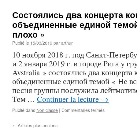
des
2
Состоялись два концерта к
concerts
объединенные единой темой 
de
Novaia
плохо »
Avstralia
à
Publié le
15/03/2019
par
arthur
Riga
10 ноября 2018 г. под Санкт-Петерб
и 2 января 2019 г. в городе Рига у г
Avstralia » состоялись два концерта
объединенные единой темой « Не всё
песня группы послужила лейтмотив
Тем …
Continuer la lecture
→
sur
Publié dans
Non classé
|
Commentaires fermés
Состоялись
два
←
Articles plus anciens
концерта
концептуально