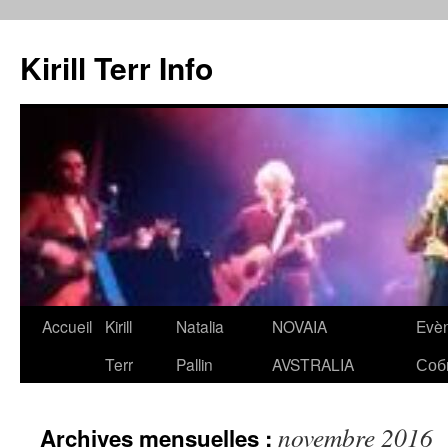
Kirill Terr Info
Aller
Accueil
Kirill
Natalia
NOVAIA
Evè
au
Terr
Pallin
AVSTRALIA
Соб
contenu
novembre 2016
Archives mensuelles :