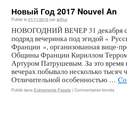
Новый Год 2017 Nouvel An
Publié le
01/11/2016
par
arthur
НОВОГОДНИЙ ВЕЧЕР 31 декабря с 2
подряд вечеринка под эгидой « Ру
Франции », организованная вице-пр
Общины Франции Кириллом Терром 
Артуром Патрушевым. За это время 
вечерах побывало несколько тысяч ч
Отличительной особенностью …
Con
sur
Publié dans
Evènements Passés
|
Commentaires fermés
Новый
Год
2017
Nouvel
An