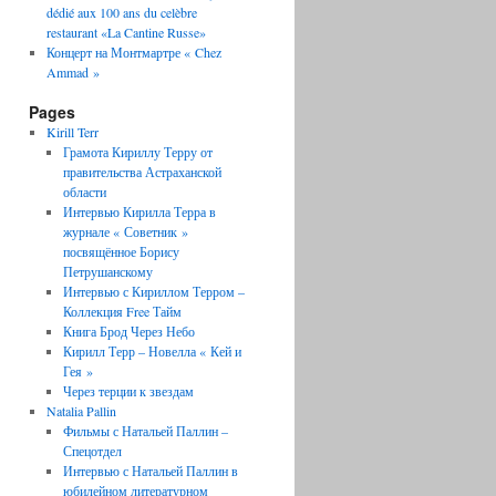
dédié aux 100 ans du celèbre
restaurant «La Cantine Russe»
Концерт на Монтмартре « Chez
Ammad »
Pages
Kirill Terr
Грамота Кириллу Терру от
правительства Астраханской
области
Интервью Кирилла Терра в
журнале « Советник »
посвящённое Борису
Петрушанскому
Интервью с Кириллом Терром –
Коллекция Free Тайм
Книга Брод Через Небо
Кирилл Терр – Новелла « Кей и
Гея »
Через терции к звездам
Natalia Pallin
Фильмы с Натальей Паллин –
Спецотдел
Интервью с Натальей Паллин в
юбилейном литературном