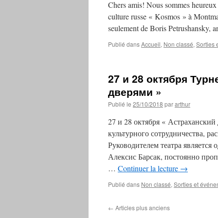
Chers amis! Nous sommes heureux de
culture russe « Kosmos » à Montmart
seulement de Boris Petrushansky, art
Publié dans
Accueil
,
Non classé
,
Sorties 
27 и 28 октября Турн
дверями »
Publié le
25/10/2018
par
arthur
27 и 28 октября « Астраханский
культурного сотрудничества, рас
Руководителем театра является 
Алексис Барсак, постоянно про
…
Continuer la lecture
→
Publié dans
Non classé
,
Sorties et événe
←
Articles plus anciens