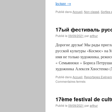
lecture
→
Publié dans
Accueil
,
Non classé
,
Sorties 
17ый фестиваль рус
Publié le
09/09/2021
par
arthur
Дорогие друзья! Мы рады пригла
русской культуры «Космос» на М
имя не только художника, режис
« Семьянюки » Бориса Петрушанс
художника Алексея Хвостенко (
Publié dans
Accueil
,
Reportages Evénem
sur
Commentaires fermés
17ый
фестиваль
русской
17ème festival de cul
культуры
Космос
Publié le
09/09/2021
par
arthur