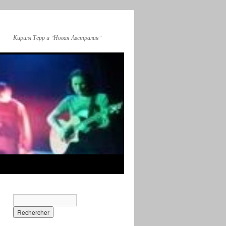
Кирилл Терр и "Новая Австралия"