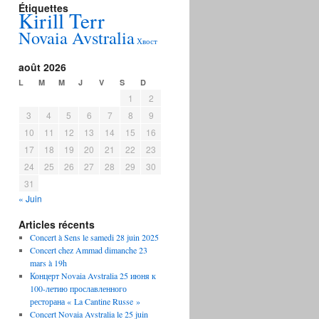
Étiquettes
Kirill Terr
Novaia Avstralia
Хвост
août 2026
L
M
M
J
V
S
D
1
2
3
4
5
6
7
8
9
10
11
12
13
14
15
16
17
18
19
20
21
22
23
24
25
26
27
28
29
30
31
« Juin
Articles récents
Concert à Sens le samedi 28 juin 2025
Concert chez Ammad dimanche 23
mars à 19h
Концерт Novaia Avstralia 25 июня к
100-летию прославленного
ресторана « La Cantine Russe »
Concert Novaia Avstralia le 25 juin