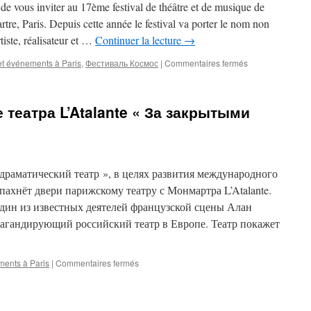
 vous inviter au 17ème festival de théâtre et de musique de
re, Paris. Depuis cette année le festival va porter le nom non
iste, réalisateur et …
Continuer la lecture
→
sur
et événements à Paris
,
Фестиваль Космос
|
Commentaires fermés
17ème
festival
de
е театра L’Atalante « За закрытыми
culture
russe
Cosmos
 драматический театр », в целях развития международного
пахнёт двери парижскому театру с Монмартра L’Atalante.
один из известных деятелей французской сцены Алан
пагандирующий российский театр в Европе. Театр покажет
sur
ments à Paris
|
Commentaires fermés
27
и
28