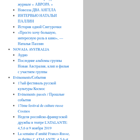
журнале « АВРОРА »
Новелла ДВА АНГЕЛА
ИНТЕРВЬЮ НАТАЛЬИ
ПАЛЛИН
История одной Снегурочки
«Просто хочу большую,
интересную роль в кино», —
Наталья Паллин
NOVAIA AVSTRALIA
Аудио
Последние aльбомы группы
Новая Австралия, клип и фильм
с участием группы
Evènements/События
17ый фестиваль русской
культуры Космос
Evènements passés / Прошлые
события
17ème festival de culture russe
Cosmos
Неделя российско-французской
дружбы в театре L’ATALANTE:
4,5,6 и 9 ноября 2019
La semaine d’amitié Franco-Russe,
au théâtre l’ ATALANTE, 4,5,6 et