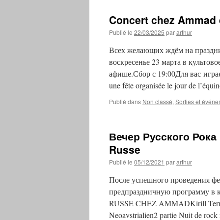
Concert chez Ammad 
Publié le
22/03/2025
par
arthur
Всех желающих ждём на праздн
воскресенье 23 марта в культов
афише.Сбор с 19:00Для вас играем 
une fête organisée le jour de l’équ
Publié dans
Non classé
,
Sorties et événe
Вечер Русского Рока 
Russe
Publié le
05/12/2021
par
arthur
После успешного проведения фе
предпраздничную программу в к
RUSSE CHEZ AMMADKirill Terr (No
Neoavstrialien2 partie Nuit d