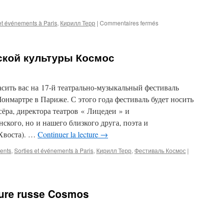
sur
et événements à Paris
,
Кирилл Терр
|
Commentaires fermés
Вечер
Русского
Рока
ской культуры Космос
перед
Рождеством
/
Soirée
сить вас на 17-й театрально-музыкальный фестиваль
du
онмартре в Париже. С этого года фестиваль будет носить
Rock
сёра, директора театров « Лицедеи » и
Russe
кого, но и нашего близкого друга, поэта и
Хвоста). …
Continuer la lecture
→
ents
,
Sorties et événements à Paris
,
Кирилл Терр
,
Фестиваль Космос
|
ture russe Cosmos