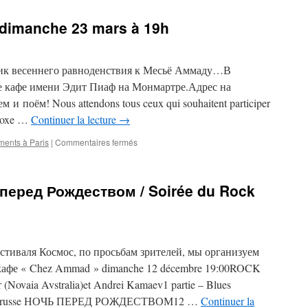
dimanche 23 mars à 19h
ик весеннего равноденствия к Месьё Аммаду…В
ое кафе имени Эдит Пиаф на Монмартре.Адрес на
и поём! Nous attendons tous ceux qui souhaitent participer
inoxe …
Continuer la lecture
→
sur
ments à Paris
|
Commentaires fermés
Concert
chez
Ammad
перед Рождеством / Soirée du Rock
dimanche
23
mars
à
19h
стиваля Космос, по просьбам зрителей, мы организуем
афе « Chez Ammad » dimanche 12 décembre 19:00ROCK
vaia Avstralia)et Andrei Kamaev1 partie – Blues
e rock russe НОЧЬ ПЕРЕД РОЖДЕСТВОМ12 …
Continuer la