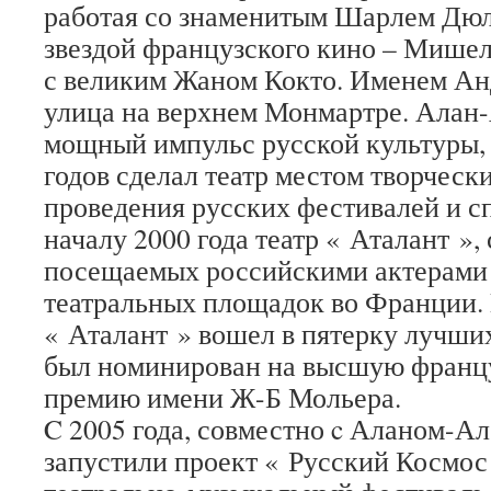
работая со знаменитым Шарлем Дюл
звездой французского кино – Мише
с великим Жаном Кокто. Именем Ан
улица на верхнем Монмартре. Алан-
мощный импульс русской культуры, 
годов сделал театр местом творчески
проведения русских фестивалей и сп
началу 2000 года театр « Аталант »,
посещаемых российскими актерами
театральных площадок во Франции. B
« Аталант » вошел в пятерку лучши
был номинирован на высшую франц
премию имени Ж-Б Мольера.
C 2005 года, совместно c Аланом-А
запустили проект « Русский Космос