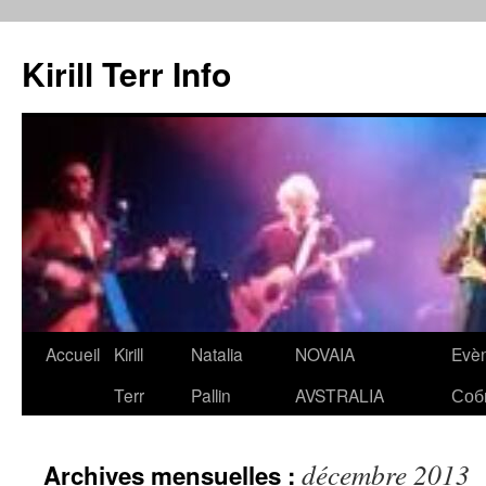
Kirill Terr Info
Aller
Accueil
Kirill
Natalia
NOVAIA
Evè
au
Terr
Pallin
AVSTRALIA
Соб
contenu
décembre 2013
Archives mensuelles :