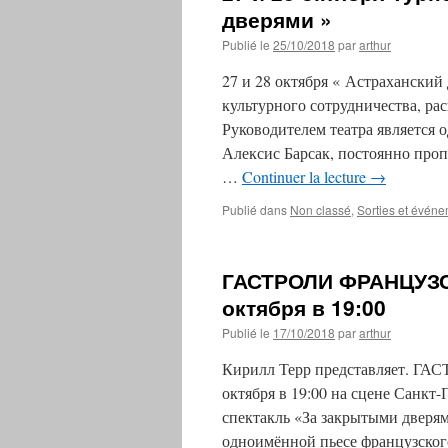
дверями »
Publié le
25/10/2018
par
arthur
27 и 28 октября « Астраханский
культурного сотрудничества, рас
Руководителем театра является 
Алексис Барсак, постоянно про
…
Continuer la lecture
→
Publié dans
Non classé
,
Sorties et événe
ГАСТРОЛИ ФРАНЦУЗСКО
октября в 19:00
Publié le
17/10/2018
par
arthur
Кирилл Терр представляет. Г
октября в 19:00 на сцене Санкт-
спектакль «За закрытыми дверям
одноимённой пьесе французског