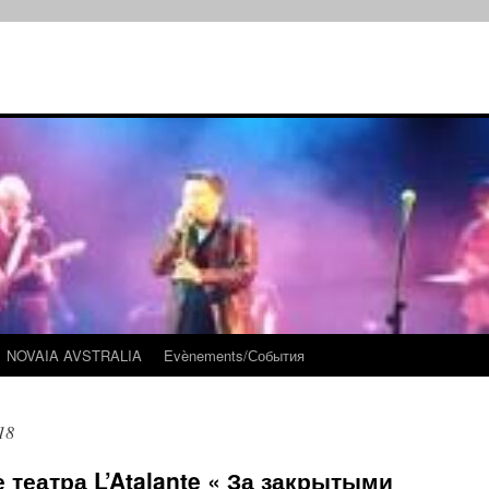
NOVAIA AVSTRALIA
Evènements/События
18
е театра L’Atalante « За закрытыми