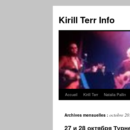
Kirill Terr Info
Accueil
Kirill Terr
Natalia Pallin
Aller
au
octobre 20
Archives mensuelles :
contenu
27 и 28 октября Турн