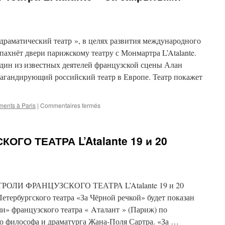
 драматический театр », в целях развития международного
пахнёт двери парижскому театру с Монмартра L’Atalante.
один из известных деятелей французской сцены Алан
пагандирующий российский театр в Европе. Театр покажет
sur
ments à Paris
|
Commentaires fermés
27
и
28
ГО ТЕАТРА L’Atalante 19 и 20
октября
Турне
театра
L’Atalante
« За
АСТРОЛИ ФРАНЦУЗСКОГО ТЕАТРА L’Atalante 19 и 20
закрытыми
дверями »
Петербургского театра «За Чёрной речкой» будет показан
и» французского театра « Aталант » (Париж) по
о философа и драматурга Жана-Поля Сартра. «За …