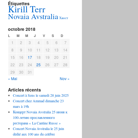
Étiquettes
Kirill Terr
Novaia Avstralia
Хвост
octobre 2018
L
M
M
J
V
S
D
1
2
3
4
5
6
7
8
9
10
11
12
13
14
15
16
17
18
19
20
21
22
23
24
25
26
27
28
29
30
31
« Mai
Nov »
Articles récents
Concert à Sens le samedi 28 juin 2025
Concert chez Ammad dimanche 23
mars à 19h
Концерт Novaia Avstralia 25 июня к
100-летию прославленного
ресторана « La Cantine Russe »
Concert Novaia Avstralia le 25 juin
dédié aux 100 ans du celèbre