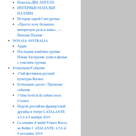
Новелла ДВА АНГЕЛА
ИНТЕРВЬЮ НАТАЛЬИ
ПАЛЛИН
История одной Снегурочки
«Просто хочу большую,
интересную роль в кино», —
Наталья Паллин
NOVAIA AVSTRALIA
Аудио
Последние aльбомы группы
Новая Австралия, клип и фильм
с участием группы
Evènements/События
17ый фестиваль русской
культуры Космос
Evènements passés / Прошлые
события
17ème festival de culture russe
Cosmos
Неделя российско-французской
дружбы в театре L’ATALANTE:
4,5,6 и 9 ноября 2019
La semaine d’amitié Franco-Russe,
au théâtre l’ ATALANTE, 4,5,6 et
9 novembre 2019