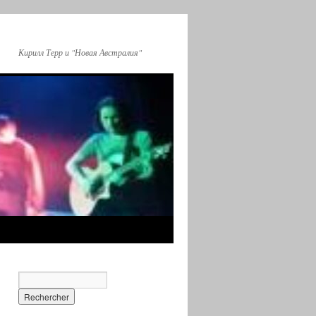
Кирилл Терр и "Новая Австралия"