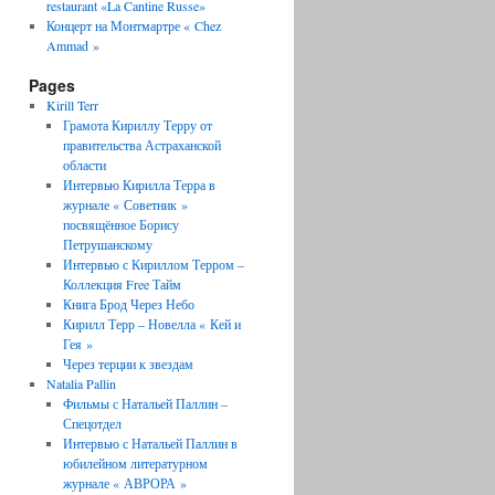
restaurant «La Cantine Russe»
Концерт на Монтмартре « Chez
Ammad »
Pages
Kirill Terr
Грамота Кириллу Терру от
правительства Астраханской
области
Интервью Кирилла Терра в
журнале « Советник »
посвящённое Борису
Петрушанскому
Интервью с Кириллом Терром –
Коллекция Free Тайм
Книга Брод Через Небо
Кирилл Терр – Новелла « Кей и
Гея »
Через терции к звездам
Natalia Pallin
Фильмы с Натальей Паллин –
Спецотдел
Интервью с Натальей Паллин в
юбилейном литературном
журнале « АВРОРА »