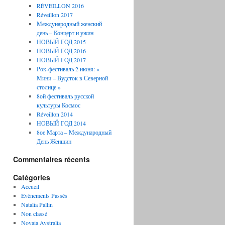
RÉVEILLON 2016
Réveillon 2017
Международный женский
день – Концерт и ужин
НОВЫЙ ГОД 2015
НОВЫЙ ГОД 2016
НОВЫЙ ГОД 2017
Рок-фестиваль 2 июня: «
Мини – Вудсток в Северной
столице »
8ой фестиваль русской
культуры Космос
Réveillon 2014
НОВЫЙ ГОД 2014
8ое Марта – Международный
День Женщин
Commentaires récents
Catégories
Accueil
Evènements Passés
Natalia Pallin
Non classé
Novaia Avstralia