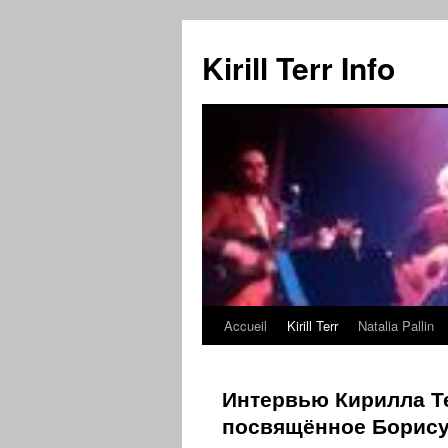
Kirill Terr Info
Accueil
Kirill Terr
Natalia Pallin
Aller
au
Интервью Кирилла Те
contenu
посвящённое Борис