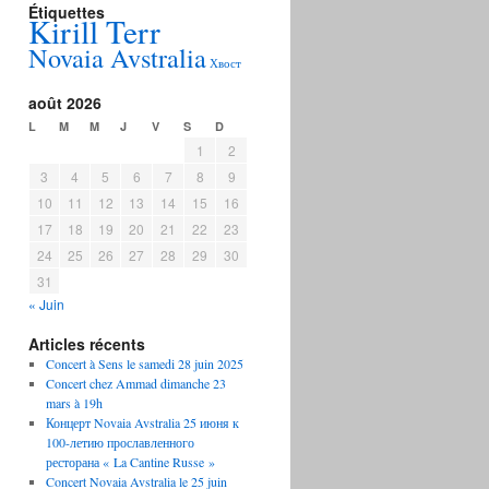
Étiquettes
Kirill Terr
Novaia Avstralia
Хвост
août 2026
L
M
M
J
V
S
D
1
2
3
4
5
6
7
8
9
10
11
12
13
14
15
16
17
18
19
20
21
22
23
24
25
26
27
28
29
30
31
« Juin
Articles récents
Concert à Sens le samedi 28 juin 2025
Concert chez Ammad dimanche 23
mars à 19h
Концерт Novaia Avstralia 25 июня к
100-летию прославленного
ресторана « La Cantine Russe »
Concert Novaia Avstralia le 25 juin