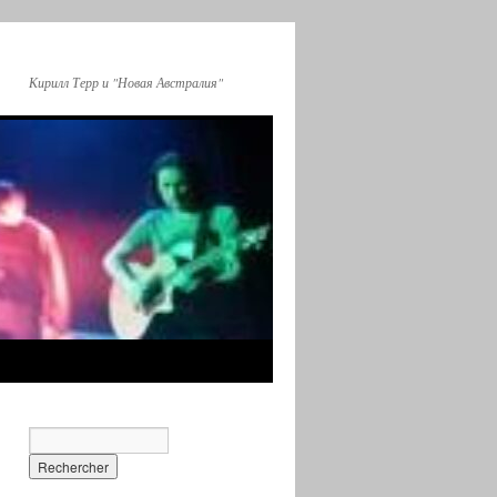
Кирилл Терр и "Новая Австралия"