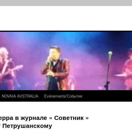
NOVAIA AVSTRALIA
Evènements/События
рра в журнале « Советник »
у Петрушанскому