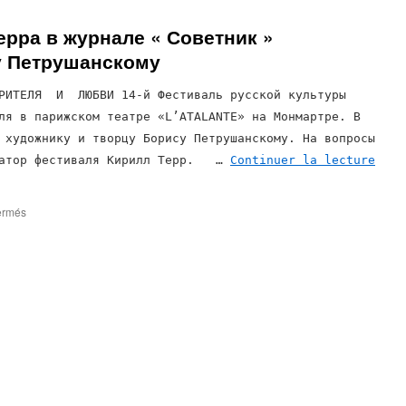
рра в журнале « Советник »
у Петрушанскому
ТЕЛЯ И ЛЮБВИ 14-й Фестиваль русской культуры
ля в парижском театре «L’ATALANTE» на Монмартре. В
 художнику и творцу Борису Петрушанскому. На вопросы
изатор фестиваля Кирилл Терр. …
Continuer la lecture
sur
ermés
Интервью
Кирилла
Терра
в
журнале
« Советник »
посвящённое
Борису
Петрушанскому