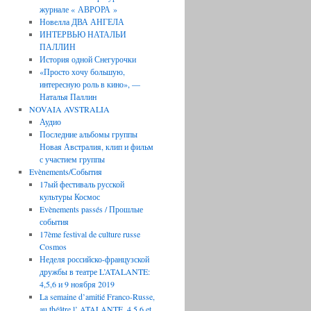
журнале « АВРОРА »
Новелла ДВА АНГЕЛА
ИНТЕРВЬЮ НАТАЛЬИ
ПАЛЛИН
История одной Снегурочки
«Просто хочу большую,
интересную роль в кино», —
Наталья Паллин
NOVAIA AVSTRALIA
Аудио
Последние aльбомы группы
Новая Австралия, клип и фильм
с участием группы
Evènements/События
17ый фестиваль русской
культуры Космос
Evènements passés / Прошлые
события
17ème festival de culture russe
Cosmos
Неделя российско-французской
дружбы в театре L’ATALANTE:
4,5,6 и 9 ноября 2019
La semaine d’amitié Franco-Russe,
au théâtre l’ ATALANTE, 4,5,6 et