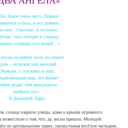
 «На Земле очень часто Тёмные
иваются успеха, и все думают,
то они – Светлые. А истинно
етлые, тихо отходят в сторону,
окойно созерцая суть вещей…»
«Ангелы не имеют пола, но имеют
ушу – мужской или женской
Окраски, а спускаясь в наш,
тырёхмерный мир, что бывает
райне редко, они вынуждены
выбрать пол».
К.Джокер(К.Терр)
, солнце озарило улицы, дома и крыши огромного
 возвестили о том, что, да, весна пришла. Молодой
шёл по центральному парку, насвистывая весёлую мелодию,