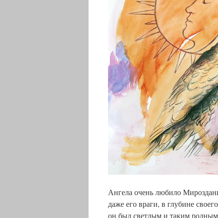
Ангела очень любило Мироздание
даже его враги, в глубине своег
он был светлым и таким родным