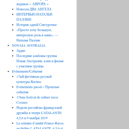
журнале « АВРОРА »
Новелла ДВА АНГЕЛА
ИНТЕРВЬЮ НАТАЛЬИ
ПАЛЛИН
История одной Снегурочки
«Просто хочу большую,
интересную роль в кино», —
Наталья Паллин
NOVAIA AVSTRALIA
Аудио
Последние aльбомы группы
Новая Австралия, клип и фильм
с участием группы
Evènements/События
17ый фестиваль русской
культуры Космос
Evènements passés / Прошлые
.
события
17ème festival de culture russe
Cosmos
Неделя российско-французской
дружбы в театре L’ATALANTE:
4,5,6 и 9 ноября 2019
La semaine d’amitié Franco-Russe,
au théâtre l’ ATALANTE, 4,5,6 et