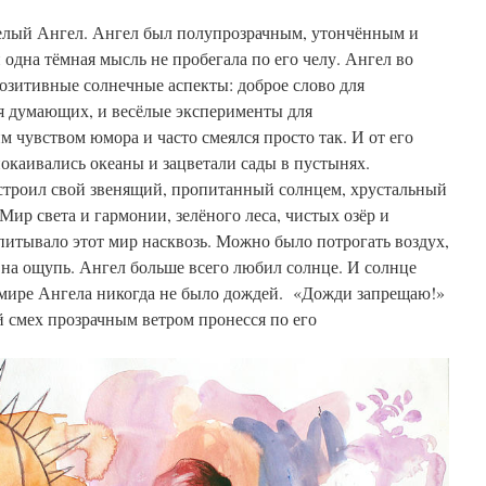
елый Ангел. Ангел был полупрозрачным, утончённым и
 одна тёмная мысль не пробегала по его челу. Ангел во
позитивные солнечные аспекты: доброе слово для
я думающих, и весёлые эксперименты для
 чувством юмора и часто смеялся просто так. И от его
успокаивались океаны и зацветали сады в пустынях.
строил свой звенящий, пропитанный солнцем, хрустальный
Мир света и гармонии, зелёного леса, чистых озёр и
итывало этот мир насквозь. Можно было потрогать воздух,
на ощупь. Ангел больше всего любил солнце. И солнце
в мире Ангела никогда не было дождей. «Дожди запрещаю!»
ый смех прозрачным ветром пронесся по его
иру