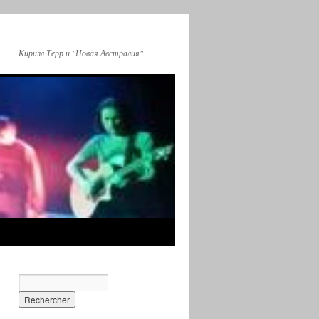
Кирилл Терр и "Новая Австралия"