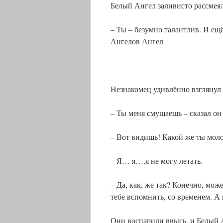
Белый Ангел заливисто рассмеял
– Ты – безумно талантлив. И ещ
Ангелов Ангел
Незнакомец удивлённо взглянул 
– Ты меня смущаешь – сказал он 
– Вот видишь! Какой же ты моло
– Я… я….я не могу летать.
– Да, как, же так? Конечно, мож
тебе вспомнить, со временем. А 
Они воспарили ввысь, и Белый 