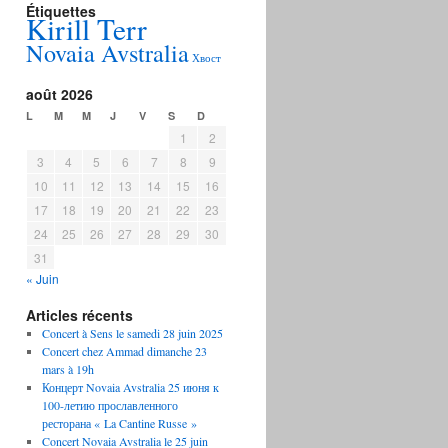
Étiquettes
Kirill Terr
Novaia Avstralia
Хвост
août 2026
L
M
M
J
V
S
D
1
2
3
4
5
6
7
8
9
10
11
12
13
14
15
16
17
18
19
20
21
22
23
24
25
26
27
28
29
30
31
« Juin
Articles récents
Concert à Sens le samedi 28 juin 2025
Concert chez Ammad dimanche 23
mars à 19h
Концерт Novaia Avstralia 25 июня к
100-летию прославленного
ресторана « La Cantine Russe »
Concert Novaia Avstralia le 25 juin