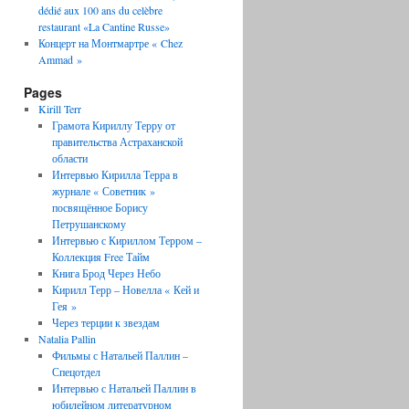
dédié aux 100 ans du celèbre
restaurant «La Cantine Russe»
Концерт на Монтмартре « Chez
Ammad »
Pages
Kirill Terr
Грамота Кириллу Терру от
правительства Астраханской
области
Интервью Кирилла Терра в
журнале « Советник »
посвящённое Борису
Петрушанскому
Интервью с Кириллом Терром –
Коллекция Free Тайм
Книга Брод Через Небо
Кирилл Терр – Новелла « Кей и
Гея »
Через терции к звездам
Natalia Pallin
Фильмы с Натальей Паллин –
Спецотдел
Интервью с Натальей Паллин в
юбилейном литературном