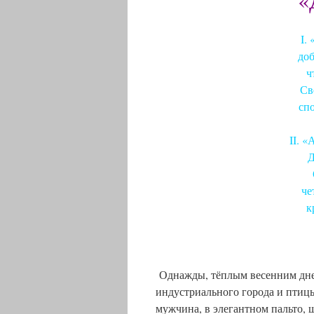
I.
доб
ч
Св
сп
II. 
Д
че
к
Однажды, тёплым весенним днем
индустриального города и птицы
мужчина, в элегантном пальто, 