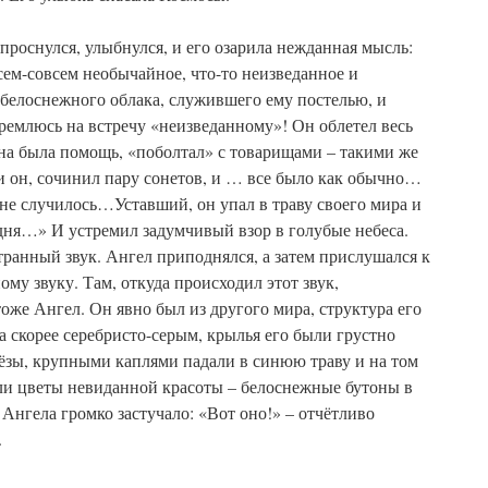
роснулся, улыбнулся, и его озарила нежданная мысль:
сем-совсем необычайное, что-то неизведанное и
белоснежного облака, служившего ему постелью, и
тремлюсь на встречу «неизведанному»! Он облетел весь
на была помощь, «поболтал» с товарищами – такими же
и он, сочинил пару сонетов, и … все было как обычно…
не случилось…Уставший, он упал в траву своего мира и
годня…» И устремил задумчивый взор в голубые небеса.
странный звук. Ангел приподнялся, а затем прислушался к
му звуку. Там, откуда происходил этот звук,
тоже Ангел. Он явно был из другого мира, структура его
а скорее серебристо-серым, крылья его были грустно
зы, крупными каплями падали в синюю траву и на том
али цветы невиданной красоты – белоснежные бутоны в
 Ангела громко застучало: «Вот оно!» – отчётливо
.