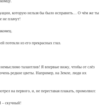
акомцу.
туации, которую нельзя бы было исправить… О чём же ты
е не плачут!
акомец.
ей потекли из его прекрасных глаз.
 немыслимо талантлив! Я впервые вижу, чтобы от слёз
 очень редкие цветы. Например, на Земле, люди их
трел на первого, и, не переставая плакать, промолвил:
Я – скучный!