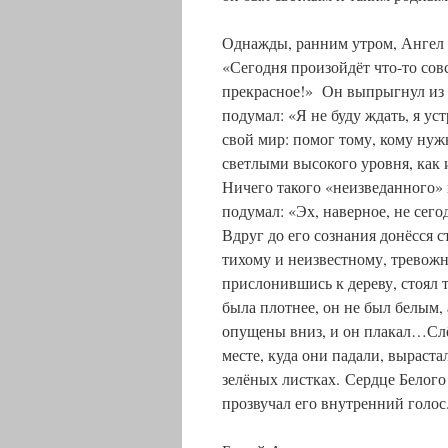
Однажды, ранним утром, Ангел п
«Сегодня произойдёт что-то сов
прекрасное!» Он выпрыгнул из 
подумал: «Я не буду ждать, я ус
свой мир: помог тому, кому нуж
светлыми высокого уровня, как 
Ничего такого «неизведанного» 
подумал: «Эх, наверное, не се
Вдруг до его сознания донёсся 
тихому и неизвестному, тревожно
прислонившись к дереву, стоял 
была плотнее, он не был белым, 
опущены вниз, и он плакал…Слё
месте, куда они падали, выраст
зелёных листках. Сердце Белого
прозвучал его внутренний голос