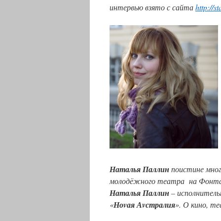
интервью взято с сайта
http://s
.
Наталья Паллин
поистине мног
молодёжного театра на Фонтанк
Наталья Паллин
– исполнитель
«
Ноvая Аvстралия
». О кино, т