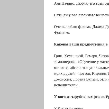
Аль Пачино. Люблю его всем се
Есть ли у вас любимые киноф
Очень люблю фильмы Джима Дж
Фоменко.
Каковы ваши предпочтения в 
Грин, Хемингуэй, Ремарк, Чехов
тамплиеров», «Обучение у масте
являются абсолютно уникальным
моих друзей – поэтов: Кирилла
Джонсона, Лорана Вульзи, отли
исполнителей.
У кого из зарубежных режиссё
У Клода Лелюша.