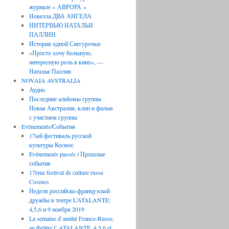
журнале « АВРОРА »
Новелла ДВА АНГЕЛА
ИНТЕРВЬЮ НАТАЛЬИ
ПАЛЛИН
История одной Снегурочки
«Просто хочу большую,
интересную роль в кино», —
Наталья Паллин
NOVAIA AVSTRALIA
Аудио
Последние aльбомы группы
Новая Австралия, клип и фильм
с участием группы
Evènements/События
17ый фестиваль русской
культуры Космос
Evènements passés / Прошлые
события
17ème festival de culture russe
Cosmos
Неделя российско-французской
дружбы в театре L’ATALANTE:
4,5,6 и 9 ноября 2019
La semaine d’amitié Franco-Russe,
au théâtre l’ ATALANTE, 4,5,6 et