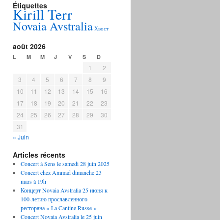
Étiquettes
Kirill Terr
Novaia Avstralia
Хвост
août 2026
L
M
M
J
V
S
D
1
2
3
4
5
6
7
8
9
10
11
12
13
14
15
16
17
18
19
20
21
22
23
24
25
26
27
28
29
30
31
« Juin
Articles récents
Concert à Sens le samedi 28 juin 2025
Concert chez Ammad dimanche 23
mars à 19h
Концерт Novaia Avstralia 25 июня к
100-летию прославленного
ресторана « La Cantine Russe »
Concert Novaia Avstralia le 25 juin