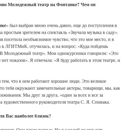
нно Молодежный театр на Фонтанке? Чем он
нке
» был выбран мною очень давно, еще до поступления в
 простым зрителем на спектакль «Звучала музыка в саду».
ня посетила необъяснимое чувство, что это мое место, и я
ла в ЛГИТМиК, отучилась, и на вопрос: «Куда пойдешь
 «В Молодежный театр». Мои однокурсники говорили: «Это
нет показов». Я отвечала: «Я буду работать в этом театре, и
тем, что в нем работают хорошие люди. Это великое
 что тебя окружают замечательные актеры, товарищи, мы, как
иживания. Мы друг за друга, «один за всех и все за
га художественного руководителя театра С. Я. Спивака.
ля Вас наиболее близок?
ючения. Они такие разные. Но в каждой из них есть