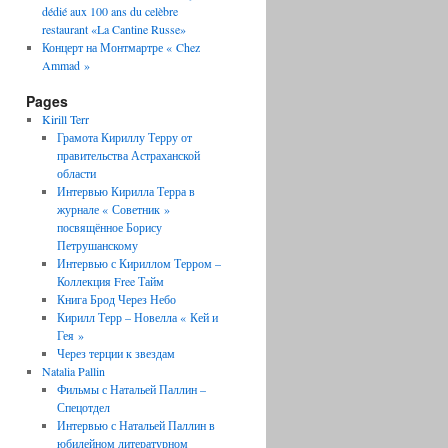
dédié aux 100 ans du celèbre
restaurant «La Cantine Russe»
Концерт на Монтмартре « Chez
Ammad »
Pages
Kirill Terr
Грамота Кириллу Терру от
правительства Астраханской
области
Интервью Кирилла Терра в
журнале « Советник »
посвящённое Борису
Петрушанскому
Интервью с Кириллом Терром –
Коллекция Free Тайм
Книга Брод Через Небо
Кирилл Терр – Новелла « Кей и
Гея »
Через терции к звездам
Natalia Pallin
Фильмы с Натальей Паллин –
Спецотдел
Интервью с Натальей Паллин в
юбилейном литературном