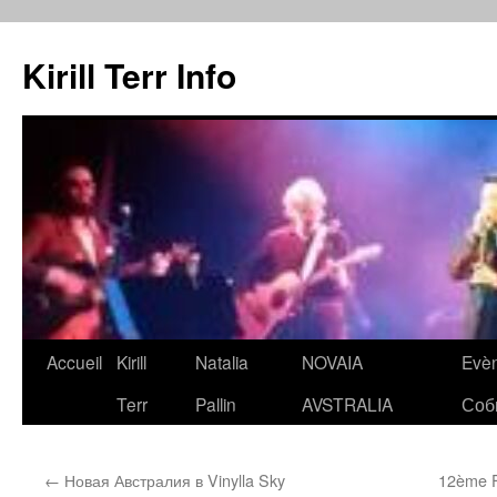
Kirill Terr Info
Aller
Accueil
Kirill
Natalia
NOVAIA
Evè
au
Terr
Pallin
AVSTRALIA
Соб
contenu
←
Новая Австралия в Vinylla Sky
12ème F