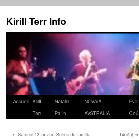
Kirill Terr Info
Aller
Accueil
Kirill
Natalia
NOVAIA
Evè
au
Terr
Pallin
AVSTRALIA
Соб
contenu
←
Samedi 13 janvier: Soirée de l’amitié
14ый фес