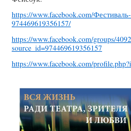
https://www.facebook.com/Фестиваль
974469619356157/
https://www.facebook.com/groups/409
source_id=974469619356157
https://www.facebook.com/profile.ph