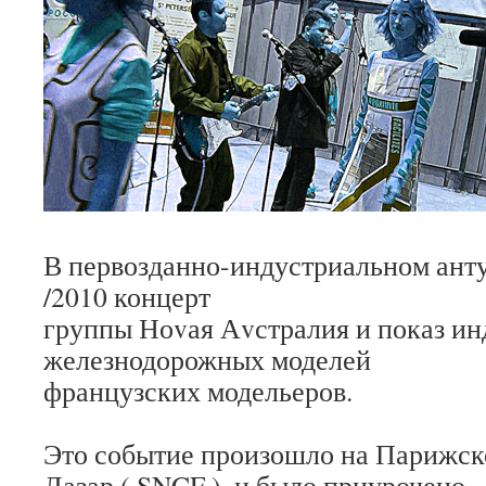
.
В первозданно-индустриальном анту
/2010 концерт
группы Ноvая Аvстралия и показ ин
железнодорожных моделей
французских модельеров.
.
Это событие произошло на Парижск
Лазар ( SNCF ), и было приурочено