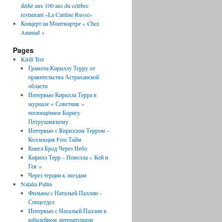
dédié aux 100 ans du celèbre
restaurant «La Cantine Russe»
Концерт на Монтмартре « Chez
Ammad »
Pages
Kirill Terr
Грамота Кириллу Терру от
правительства Астраханской
области
Интервью Кирилла Терра в
журнале « Советник »
посвящённое Борису
Петрушанскому
Интервью с Кириллом Терром –
Коллекция Free Тайм
Книга Брод Через Небо
Кирилл Терр – Новелла « Кей и
Гея »
Через терции к звездам
Natalia Pallin
Фильмы с Натальей Паллин –
Спецотдел
Интервью с Натальей Паллин в
юбилейном литературном