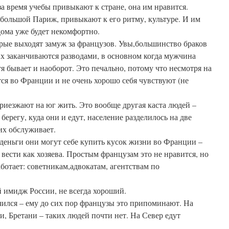
за время учебы привыкают к стране, она им нравится.
 большой Париж, привыкают к его ритму, культуре. И им
дома уже будет некомфортно.
рые выходят замуж за французов. Увы,большинство браков
их заканчиваются разводами, в основном когда мужчина
я бывает и наоборот. Это печально, потому что несмотря на
я во Франции и не очень хорошо себя чувствуют (не
риезжают на юг жить. Это вообще другая каста людей –
берегу, куда они и едут, население разделилось на две
их обслуживает.
деньги они могут себе купить кусок жизни во Франции –
 вести как хозяева. Простым французам это не нравится, но
ботает: советникам,адвокатам, агентствам по
 имидж России, не всегда хороший.
чился – ему до сих пор французы это припоминают. На
и, Бретани – таких людей почти нет. На Север едут