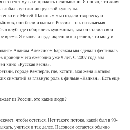
ся и за счет музыки прожить невозможно. Я понял, что живя
ь глобальную линию русской культуры.
стенко и с Митей Шагиным мы создали творческую
ьбомов, они были изданы в России – так называемая
был клуб, где собирались художники, там он ставил свои
ое время. Я вышел оттуда окрепшим и решил, что могу и
талант» Аланом-Алексисом Барсаком мы сделали фестиваль
рь проводим его ежегодно уже 9 лет. С 2007 года мы
ей кино «Русская весна».
етани, городе Кемперле, где, кстати, моя жена Наталья
их симпатий за главную роль в фильме «Капкан». Есть еще
жает из России, это какие люди?
езжает, чтобы остаться. Нет такого потока, какой был в 90-
ыхать, учиться и так далее. Насовсем остаются обычно