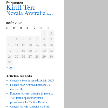
Étiquettes
Kirill Terr
Novaia Avstralia
Хвост
août 2026
L
M
M
J
V
S
D
1
2
3
4
5
6
7
8
9
10
11
12
13
14
15
16
17
18
19
20
21
22
23
24
25
26
27
28
29
30
31
« Juin
Articles récents
Concert à Sens le samedi 28 juin 2025
Concert chez Ammad dimanche 23
mars à 19h
Концерт Novaia Avstralia 25 июня к
100-летию прославленного
ресторана « La Cantine Russe »
Concert Novaia Avstralia le 25 juin