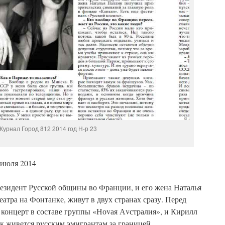
Журнал Город 812 2014 год Н-р 23
июля 2014
резидент Русской общины во Франции, и его жена Наталья
атра на Фонтанке, живут в двух странах сразу. Перед
 концерт в составе группы «Ноvая Аvстралия», и Кирилл
ак живется русским эмигрантам за границей.