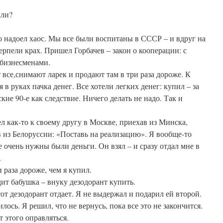
али?
то надоел хаос. Мы все были воспитаны в СССР – и вдруг на
ерпели крах. Пришел Горбачев – закон о кооперации: с
 бизнесменами.
 все,снимают ларек и продают там в три раза дороже. К
 в руках пачка денег. Все хотели легких денег: купил – за
кие 90-е как следствие. Ничего делать не надо. Так и
л как-то к своему другу в Москве, приехав из Минска,
 из Белоруссии: «Поставь на реализацию». Я вообще-то
е очень нужны были деньги. Он взял – и сразу отдал мне в
.
 раза дороже, чем я купил.
дит бабушка – внуку дезодорант купить.
тот дезодорант отдает. Я не выдержал и подарил ей второй.
лось. Я решил, что не вернусь, пока все это не закончится.
т этого оправляться.