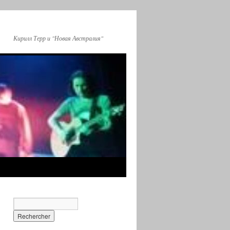
Кирилл Терр и "Новая Австралия"