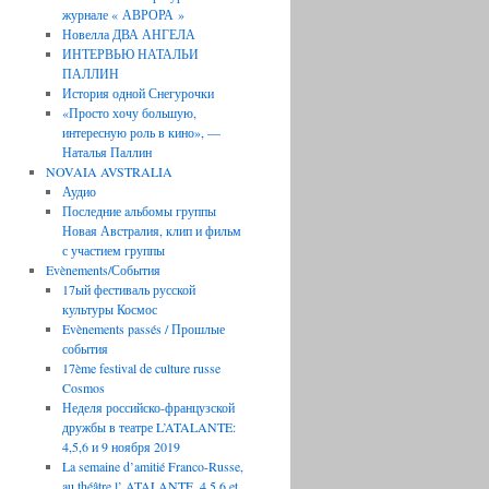
журнале « АВРОРА »
Новелла ДВА АНГЕЛА
ИНТЕРВЬЮ НАТАЛЬИ
ПАЛЛИН
История одной Снегурочки
«Просто хочу большую,
интересную роль в кино», —
Наталья Паллин
NOVAIA AVSTRALIA
Аудио
Последние aльбомы группы
Новая Австралия, клип и фильм
с участием группы
Evènements/События
17ый фестиваль русской
культуры Космос
Evènements passés / Прошлые
события
17ème festival de culture russe
Cosmos
Неделя российско-французской
дружбы в театре L’ATALANTE:
4,5,6 и 9 ноября 2019
La semaine d’amitié Franco-Russe,
au théâtre l’ ATALANTE, 4,5,6 et