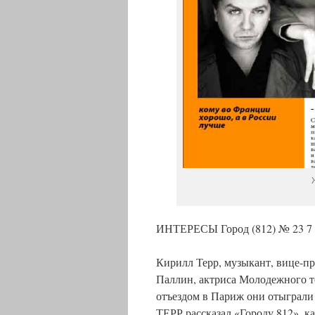
ИНТЕРЕСЫ Город (812) № 23 7 
Кирилл Терр, музыкант, вице-п
Паллин, актриса Молодежного те
отъездом в Париж они отыграли
ТЕРР рассказал «Городу 812», к