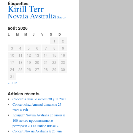
Étiquettes
Kirill Terr
Novaia Avstralia
Хвост
août 2026
L
M
M
J
V
S
D
1
2
3
4
5
6
7
8
9
10
11
12
13
14
15
16
17
18
19
20
21
22
23
24
25
26
27
28
29
30
31
« Juin
Articles récents
Concert à Sens le samedi 28 juin 2025
Concert chez Ammad dimanche 23
mars à 19h
Концерт Novaia Avstralia 25 июня к
100-летию прославленного
ресторана « La Cantine Russe »
Concert Novaia Avstralia le 25 juin