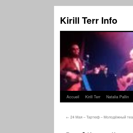
Kirill Terr Info
Accueil
Kirill Terr
Natalia Pallin
Aller
au
←
24 Мая – Тартюф – Молодёжный теа
contenu