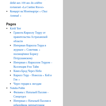
dédié aux 100 ans du celèbre
restaurant «La Cantine Russe»
Концерт на Монтмартре « Chez
Ammad »
Pages
Kirill Terr
Грамота Кириллу Терру от
правительства Астраханской
области
Интервью Кирилла Терра в
журнале « Советник »
посвящённое Борису
Петрушанскому
Интервью с Кириллом Терром –
Коллекция Free Тайм
Книга Брод Через Небо
Кирилл Терр – Новелла « Кей и
Гея »
Через терции к звездам
Natalia Pallin
Фильмы с Натальей Паллин –
Спецотдел
Интервью с Натальей Паллин в
юбилейном литературном