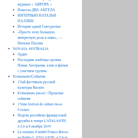
журнале « АВРОРА »
Новелла ДВА АНГЕЛА
ИНТЕРВЬЮ НАТАЛЬИ
ПАЛЛИН
История одной Снегурочки
«Просто хочу большую,
интересную роль в кино», —
Наталья Паллин
NOVAIA AVSTRALIA
Аудио
Последние aльбомы группы
Новая Австралия, клип и фильм
с участием группы
Evènements/События
17ый фестиваль русской
культуры Космос
Evènements passés / Прошлые
события
17ème festival de culture russe
Cosmos
Неделя российско-французской
дружбы в театре L’ATALANTE:
4,5,6 и 9 ноября 2019
La semaine d’amitié Franco-Russe,
au théâtre l’ ATALANTE, 4,5,6 et