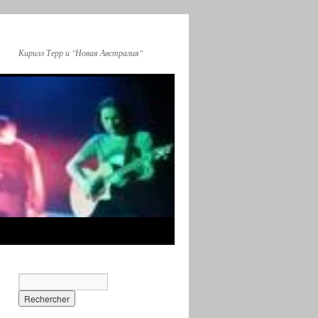
Кирилл Терр и "Новая Австралия"