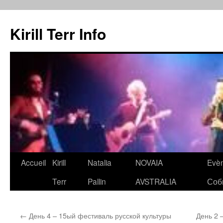
Kirill Terr Info
Aller
Accueil
Kirill
Natalia
NOVAIA
Evè
au
Terr
Pallin
AVSTRALIA
Соб
contenu
←
День 4 – 15ый фестиваль русской культуры
День 2 