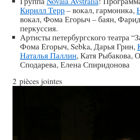
Группа
Novaia Avstralia
! Программа
Кирилл Терр
– вокал, гармоника,
вокал, Фома Егорыч – баян, Фари
перкуссия.
Артисты петербургского театра “З
Фома Егорыч, Sebka, Дарья Грин,
Наталья Паллин
, Катя Рыбакова, 
Сподарева, Елена Спиридонова
2
pièces jointes