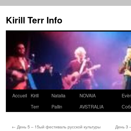
Kirill Terr Info
Aller
Accueil
Kirill
Natalia
NOVAIA
Evè
au
Terr
Pallin
AVSTRALIA
Соб
contenu
←
День 5 – 15ый фестиваль русской культуры
День 3 