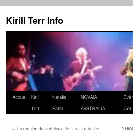
Kirill Terr Info
Aller
Accueil
Kirill
Natalia
NOVAIA
Evè
au
Terr
Pallin
AVSTRALIA
Соб
contenu
←
La réunion du club №4 et le film « La Vallée
2 ИЮН