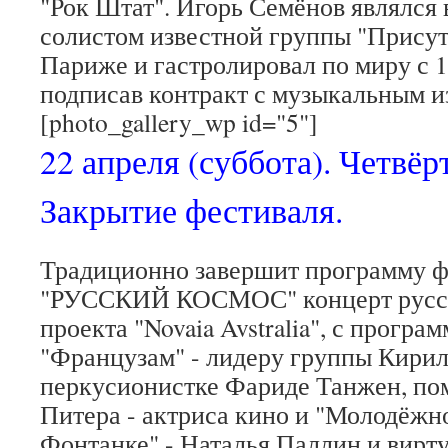
"Рок Штат". Игорь Семёнов являлся 
солистом известной группы "Присут
Париже и гастролировал по миру с 1
подписав контракт с музыкальным и
[photo_gallery_wp id="5"]
22 апреля (суббота). Четвёр
Закрытие фестиваля.
Традиционно завершит программу ф
"РУССКИЙ КОСМОС" концерт русск
проекта "Novaia Avstralia", с програм
"Французам" - лидеру группы Кирил
перкусионистке Фариде Танжен, пом
Питера - актриса кино и "Молодёжно
Фонтанке" - Наталья Паллин и вирт