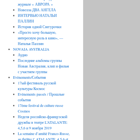
журнале « АВРОРА »
Новелла ДВА АНГЕЛА
ИНТЕРВЬЮ НАТАЛЬИ
ПАЛЛИН
История одной Снегурочки
«Просто хочу большую,
интересную роль в кино», —
Наталья Паллин
NOVAIA AVSTRALIA
Аудио
Последние aльбомы группы
Новая Австралия, клип и фильм
с участием группы
Evènements/События
17ый фестиваль русской
культуры Космос
Evènements passés / Прошлые
события
17ème festival de culture russe
Cosmos
Неделя российско-французской
дружбы в театре L’ATALANTE:
4,5,6 и 9 ноября 2019
La semaine d’amitié Franco-Russe,
au théâtre l’ ATALANTE, 4,5,6 et