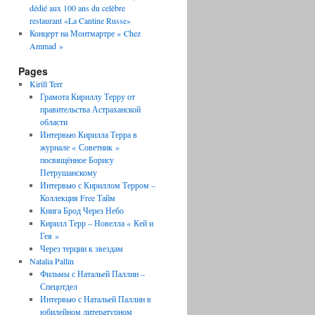
dédié aux 100 ans du celèbre
restaurant «La Cantine Russe»
Концерт на Монтмартре « Chez
Ammad »
Pages
Kirill Terr
Грамота Кириллу Терру от
правительства Астраханской
области
Интервью Кирилла Терра в
журнале « Советник »
посвящённое Борису
Петрушанскому
Интервью с Кириллом Терром –
Коллекция Free Тайм
Книга Брод Через Небо
Кирилл Терр – Новелла « Кей и
Гея »
Через терции к звездам
Natalia Pallin
Фильмы с Натальей Паллин –
Спецотдел
Интервью с Натальей Паллин в
юбилейном литературном