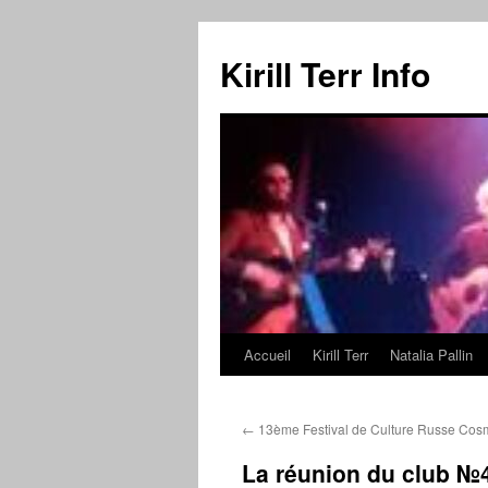
Kirill Terr Info
Accueil
Kirill Terr
Natalia Pallin
Aller
au
←
13ème Festival de Culture Russe Cos
contenu
La réunion du club №4 