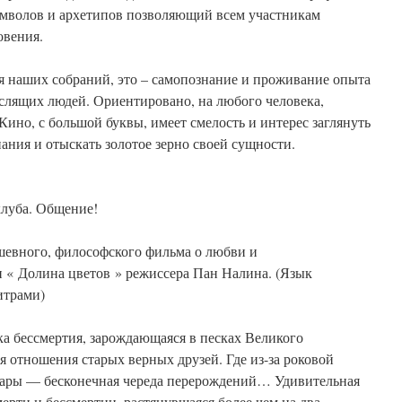
мволов и архетипов позволяющий всем участникам
овения.
я наших собраний, это – самопознание и проживание опыта
слящих людей. Ориентировано, на любого человека,
ино, с большой буквы, имеет смелость и интерес заглянуть
ания и отыскать золотое зерно своей сущности.
клуба. Общение!
ушевного, философского фильма о любви и
 « Долина цветов » режиссера Пан Налина. (Язык
итрами)
а бессмертия, зарождающаяся в песках Великого
 отношения старых верных друзей. Где из-за роковой
сары — бесконечная череда перерождений… Удивительная
ерти и бессмертии, растянувшаяся более чем на два