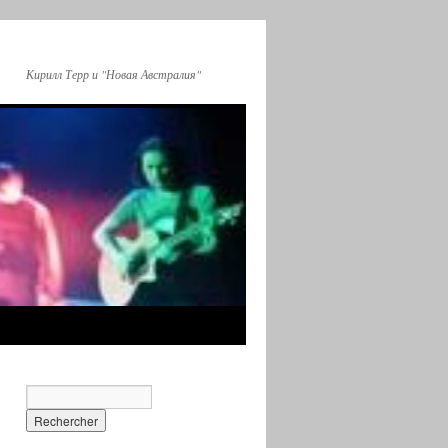
Кирилл Терр и "Новая Австралия"