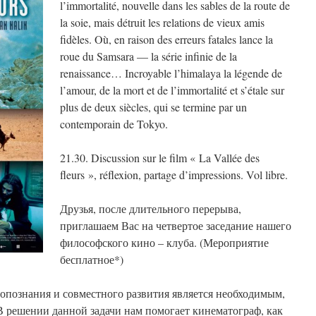
l’immortalité, nouvelle dans les sables de la route de
la soie, mais détruit les relations de vieux amis
fidèles. Où, en raison des erreurs fatales lance la
roue du Samsara — la série infinie de la
renaissance… Incroyable l’himalaya la légende de
l’amour, de la mort et de l’immortalité et s’étale sur
plus de deux siècles, qui se termine par un
contemporain de Tokyo.
21.30. Discussion sur le film « La Vallée des
fleurs », réflexion, partage d’impressions. Vol libre.
Друзья, после длительного перерыва,
приглашаем Вас на четвертое заседание нашего
философского кино – клуба. (Мероприятие
бесплатное*)
опознания и совместного развития является необходимым,
В решении данной задачи нам помогает кинематограф, как