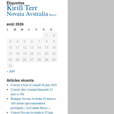
Étiquettes
Kirill Terr
Novaia Avstralia
Хвост
août 2026
L
M
M
J
V
S
D
1
2
3
4
5
6
7
8
9
10
11
12
13
14
15
16
17
18
19
20
21
22
23
24
25
26
27
28
29
30
31
« Juin
Articles récents
Concert à Sens le samedi 28 juin 2025
Concert chez Ammad dimanche 23
mars à 19h
Концерт Novaia Avstralia 25 июня к
100-летию прославленного
ресторана « La Cantine Russe »
Concert Novaia Avstralia le 25 juin