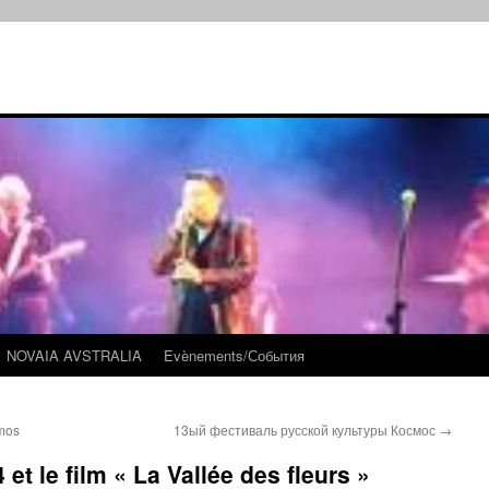
NOVAIA AVSTRALIA
Evènements/События
mos
13ый фестиваль русской культуры Космос
→
et le film « La Vallée des fleurs »