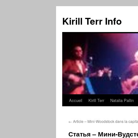
Kirill Terr Info
Accueil
Kirill Terr
Natalia Pallin
Aller
au
←
Article – Mini-Woodstock dans la capit
contenu
Статья – Мини-Вудст