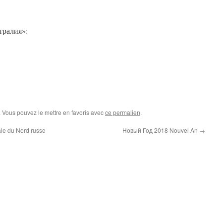
тралия»:
. Vous pouvez le mettre en favoris avec
ce permalien
.
ale du Nord russe
Новый Год 2018 Nouvel An
→