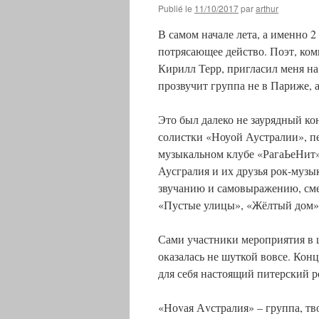
Publié le
11/10/2017
par
arthur
В самом начале лета, а именно 2
потрясающее действо. Поэт, ком
Кирилл Терр, пригласил меня на
прозвучит группа не в Париже, а
Это был далеко не заурядный ко
солистки «Ноуой Аустралии», пе
музыкальном клубе «РагаЬеНит».
Аусгралия и их друзья рок-музы
звучанию и самовыражению, смен
«Пустые улицы», «Жёлтый дом»
Сами участники мероприятия в 
оказалась не шуткой вовсе. Конц
для себя настоящий питерский ро
«Ноvая Аvстралия» – группа, тв