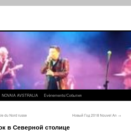
NOVAIA AVSTRALIA
Evènements/События
ale du Nord russe
Новый Год 2018 Nouvel An
→
ок в Северной столице