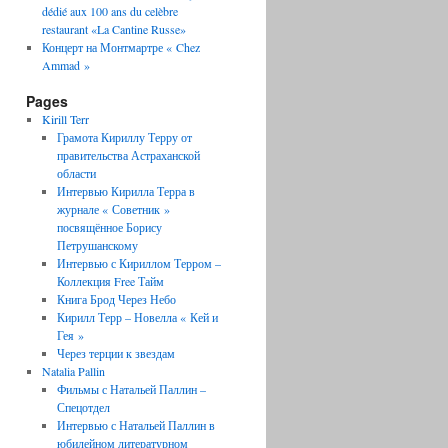
dédié aux 100 ans du celèbre
restaurant «La Cantine Russe»
Концерт на Монтмартре « Chez
Ammad »
Pages
Kirill Terr
Грамота Кириллу Терру от
правительства Астраханской
области
Интервью Кирилла Терра в
журнале « Советник »
посвящённое Борису
Петрушанскому
Интервью с Кириллом Терром –
Коллекция Free Тайм
Книга Брод Через Небо
Кирилл Терр – Новелла « Кей и
Гея »
Через терции к звездам
Natalia Pallin
Фильмы с Натальей Паллин –
Спецотдел
Интервью с Натальей Паллин в
юбилейном литературном