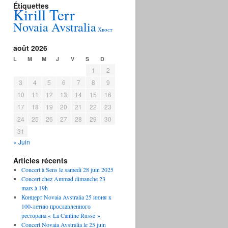
Étiquettes
Kirill Terr
Novaia Avstralia
Хвост
août 2026
L
M
M
J
V
S
D
1
2
3
4
5
6
7
8
9
10
11
12
13
14
15
16
17
18
19
20
21
22
23
24
25
26
27
28
29
30
31
« Juin
Articles récents
Concert à Sens le samedi 28 juin 2025
Concert chez Ammad dimanche 23
mars à 19h
Концерт Novaia Avstralia 25 июня к
100-летию прославленного
ресторана « La Cantine Russe »
Concert Novaia Avstralia le 25 juin