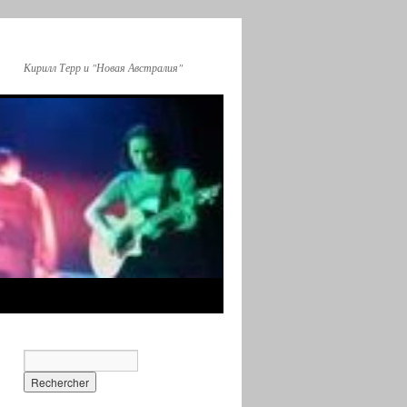
Кирилл Терр и "Новая Австралия"