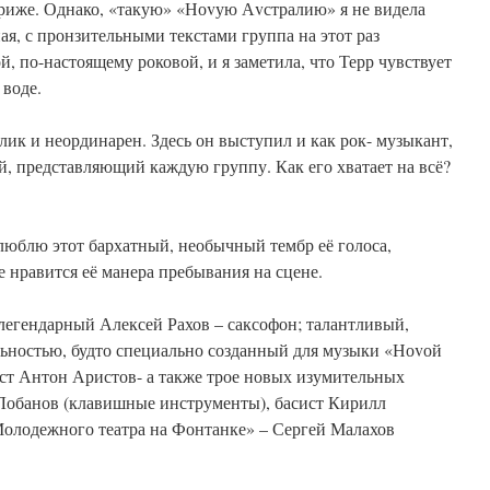
ариже. Однако, «такую» «Ноvую Аvстралию» я не видела
ая, с пронзительными текстами группа на этот раз
й, по-настоящему роковой, и я заметила, что Терр чувствует
 воде.
лик и неординарен. Здесь он выступил и как рок- музыкант,
ий, представляющий каждую группу. Как его хватает на всё?
люблю этот бархатный, необычный тембр её голоса,
е нравится её манера пребывания на сцене.
легендарный Алексей Рахов – саксофон; талантливый,
ностью, будто специально созданный для музыки «Ноvой
ст Антон Аристов- а также трое новых изумительных
Лобанов (клавишные инструменты), басист Кирилл
олодежного театра на Фонтанке» – Сергей Малахов