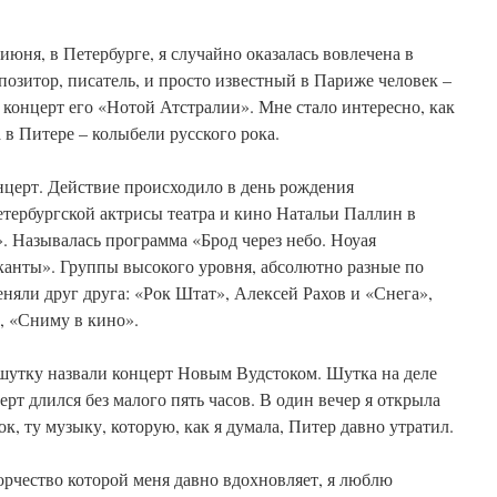
 июня, в Петербурге, я случайно оказалась вовлечена в
позитор, писатель, и просто известный в Париже человек –
 концерт его «Нотой Атстралии». Мне стало интересно, как
 в Питере – колыбели русского рока.
нцерт. Действие происходило в день рождения
тербургской актрисы театра и кино Натальи Паллин в
 Называлась программа «Брод через небо. Ноуая
канты». Группы высокого уровня, абсолютно разные по
яли друг друга: «Рок Штат», Алексей Рахов и «Снега»,
, «Сниму в кино».
шутку назвали концерт Новым Вудстоком. Шутка на деле
ерт длился без малого пять часов. В один вечер я открыла
к, ту музыку, которую, как я думала, Питер давно утратил.
орчество которой меня давно вдохновляет, я люблю