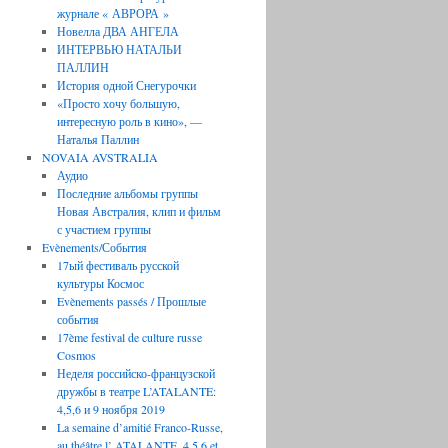
журнале « АВРОРА »
Новелла ДВА АНГЕЛА
ИНТЕРВЬЮ НАТАЛЬИ
ПАЛЛИН
История одной Снегурочки
«Просто хочу большую,
интересную роль в кино», —
Наталья Паллин
NOVAIA AVSTRALIA
Аудио
Последние aльбомы группы
Новая Австралия, клип и фильм
с участием группы
Evènements/События
17ый фестиваль русской
культуры Космос
Evènements passés / Прошлые
события
17ème festival de culture russe
Cosmos
Неделя российско-французской
дружбы в театре L’ATALANTE:
4,5,6 и 9 ноября 2019
La semaine d’amitié Franco-Russe,
au théâtre l’ ATALANTE, 4,5,6 et