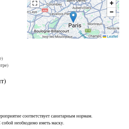
+
−
Leaflet
е)
атре)
т)
ероприятие соответствует санитарным нормам.
С собой необходимо иметь маску.