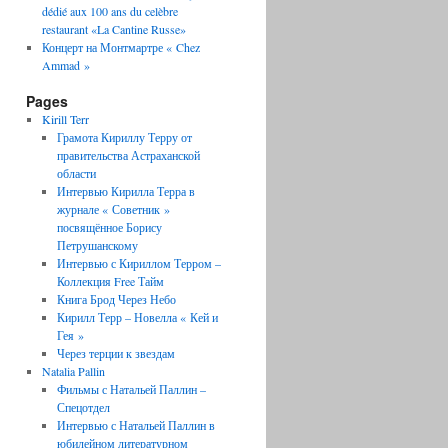
dédié aux 100 ans du celèbre
restaurant «La Cantine Russe»
Концерт на Монтмартре « Chez
Ammad »
Pages
Kirill Terr
Грамота Кириллу Терру от
правительства Астраханской
области
Интервью Кирилла Терра в
журнале « Советник »
посвящённое Борису
Петрушанскому
Интервью с Кириллом Терром –
Коллекция Free Тайм
Книга Брод Через Небо
Кирилл Терр – Новелла « Кей и
Гея »
Через терции к звездам
Natalia Pallin
Фильмы с Натальей Паллин –
Спецотдел
Интервью с Натальей Паллин в
юбилейном литературном