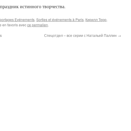
праздник истинного творчества.
portages Evénements
,
Sorties et événements à Paris
,
Кирилл Терр
,
e en favoris avec
ce permalien
.
os
Спецотдел – все серии с Натальей Паллин
→