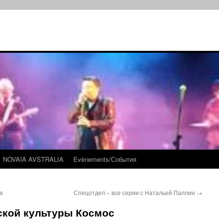
NOVAIA AVSTRALIA
Evènements/События
os
Спецотдел – все серии с Натальей Паллин
→
ской культуры Космос