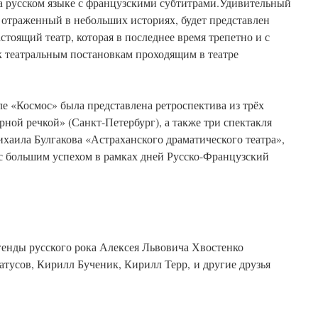
на русском языке с французскими субтитрами.Удивительный
 отраженный в небольших историях, будет представлен
тоящий театр, которая в последнее время трепетно и с
 театральным постановкам проходящим в театре
е «Космос» была представлена ретроспектива из трёх
рной речкой» (Санкт-Петербург), а также три спектакля
аила Булгакова «Астраханского драматического театра»,
с большим успехом в рамках дней Русско-Французский
генды русского рока Алексея Львовича Хвостенко
атусов, Кирилл Бученик, Кирилл Терр, и другие друзья