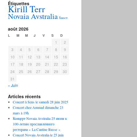
Étiquettes
Kirill Terr
Novaia Avstralia
Хвост
août 2026
L
M
M
J
V
S
D
1
2
3
4
5
6
7
8
9
10
11
12
13
14
15
16
17
18
19
20
21
22
23
24
25
26
27
28
29
30
31
« Juin
Articles récents
Concert à Sens le samedi 28 juin 2025
Concert chez Ammad dimanche 23
mars à 19h
Концерт Novaia Avstralia 25 июня к
100-летию прославленного
ресторана « La Cantine Russe »
Concert Novaia Avstralia le 25 juin