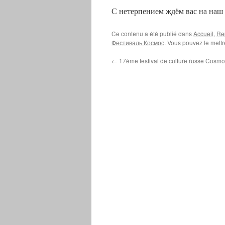
С нетерпением ждём вас на наш 
Ce contenu a été publié dans
Accueil
,
Re
Фестиваль Космос
. Vous pouvez le mettr
←
17ème festival de culture russe Cosm