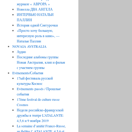
журнале « АВРОРА »
Новелла ДВА АНГЕЛА
ИНТЕРВЬЮ НАТАЛЬИ
ПАЛЛИН
История одной Снегурочки
«Просто хочу большую,
интересную роль в кино», —
Наталья Паллин
NOVAIA AVSTRALIA
Аудио
Последние aльбомы группы
Новая Австралия, клип и фильм
с участием группы
Evènements/События
17ый фестиваль русской
культуры Космос
Evènements passés / Прошлые
события
17ème festival de culture russe
Cosmos
Неделя российско-французской
дружбы в театре L’ATALANTE:
4,5,6 и 9 ноября 2019
La semaine d’amitié Franco-Russe,
au théâtre l’ ATALANTE, 4,5,6 et