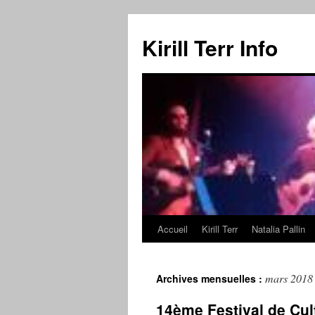
Kirill Terr Info
Accueil
Kirill Terr
Natalia Pallin
Aller
au
mars 2018
Archives mensuelles :
contenu
14ème Festival de Cu