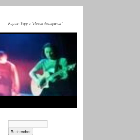
Кирилл Терр и "Новая Австралия"