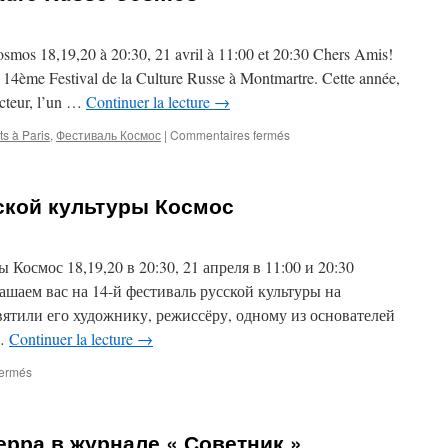
smos 18,19,20 à 20:30, 21 avril à 11:00 et 20:30 Chers Amis!
 14ème Festival de la Culture Russe à Montmartre. Cette année,
recteur, l’un …
Continuer la lecture
→
sur
s à Paris
,
Фестиваль Космос
|
Commentaires fermés
14ème
Festival
de
ской культуры Космос
Culture
Russe
Cosmos
 Космос 18,19,20 в 20:30, 21 апреля в 11:00 и 20:30
ашаем вас на 14-й фестиваль русской культуры на
ятили его художнику, режиссёру, одному из основателей
 …
Continuer la lecture
→
sur
fermés
14ый
фестиваль
русской
рра в журнале « Советник »
культуры