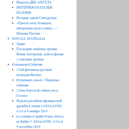
Новелла ДВА АНГЕЛА
ИНТЕРВЬЮ НАТАЛЬИ
ПАЛЛИН
История одной Снегурочки
«Просто хочу большую,
интересную роль в кино», —
Наталья Паллин
NOVAIA AVSTRALIA
Аудио
Последние aльбомы группы
Новая Австралия, клип и фильм
с участием группы
Evènements/События
17ый фестиваль русской
культуры Космос
Evènements passés / Прошлые
события
17ème festival de culture russe
Cosmos
Неделя российско-французской
дружбы в театре L’ATALANTE:
4,5,6 и 9 ноября 2019
La semaine d’amitié Franco-Russe,
au théâtre l’ ATALANTE, 4,5,6 et
9 novembre 2019