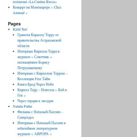
restaurant «La Cantine Russe»
Концерт на Монтмартре « Chez
Ammad »
Pages
Kirill Terr
Грамота Кириллу Терру от
правительства Астраханской
области
Интервью Кирилла Терра в
журнале « Советник »
посвящённое Борису
Петрушанскому
Интервью с Кириллом Терром –
Коллекция Free Тайм
Книга Брод Через Небо
Кирилл Терр – Новелла « Кей и
Гея »
Через терции к звездам
Natalia Pallin
Фильмы с Натальей Паллин –
Спецотдел
Интервью с Натальей Паллин в
юбилейном литературном
журнале « АВРОРА »