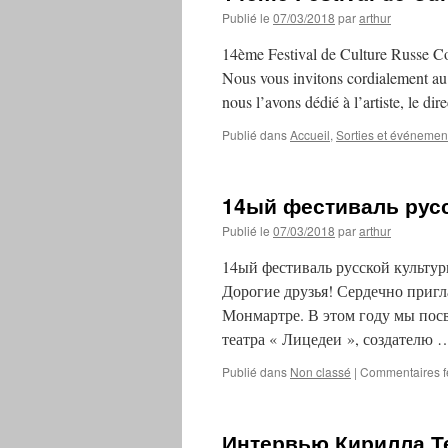
Publié le
07/03/2018
par
arthur
14ème Festival de Culture Russe Co
Nous vous invitons cordialement au
nous l’avons dédié à l’artiste, le di
Publié dans
Accueil
,
Sorties et événement
14ый фестиваль рус
Publié le
07/03/2018
par
arthur
14ый фестиваль русской культуры
Дорогие друзья! Сердечно пригл
Монмартре. В этом году мы посв
театра « Лицедеи », создателю
Publié dans
Non classé
|
Commentaires 
Интервью Кирилла Те