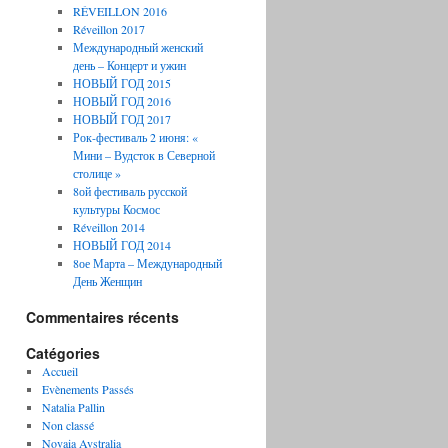
RÉVEILLON 2016
Réveillon 2017
Международный женский
день – Концерт и ужин
НОВЫЙ ГОД 2015
НОВЫЙ ГОД 2016
НОВЫЙ ГОД 2017
Рок-фестиваль 2 июня: «
Мини – Вудсток в Северной
столице »
8ой фестиваль русской
культуры Космос
Réveillon 2014
НОВЫЙ ГОД 2014
8ое Марта – Международный
День Женщин
Commentaires récents
Catégories
Accueil
Evènements Passés
Natalia Pallin
Non classé
Novaia Avstralia