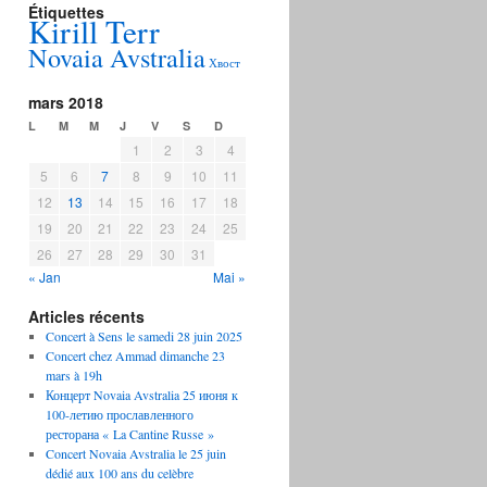
Étiquettes
Kirill Terr
Novaia Avstralia
Хвост
mars 2018
L
M
M
J
V
S
D
1
2
3
4
5
6
7
8
9
10
11
12
13
14
15
16
17
18
19
20
21
22
23
24
25
26
27
28
29
30
31
« Jan
Mai »
Articles récents
Concert à Sens le samedi 28 juin 2025
Concert chez Ammad dimanche 23
mars à 19h
Концерт Novaia Avstralia 25 июня к
100-летию прославленного
ресторана « La Cantine Russe »
Concert Novaia Avstralia le 25 juin
dédié aux 100 ans du celèbre