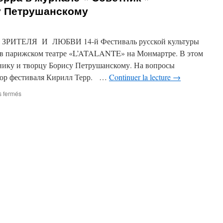
Космос
у Петрушанскому
ИТЕЛЯ И ЛЮБВИ 14-й Фестиваль русской культуры
я в парижском театре «L’ATALANTE» на Монмартре. В этом
нику и творцу Борису Петрушанскому. На вопросы
атор фестиваля Кирилл Терр. …
Continuer la lecture
→
sur
 fermés
Интервью
Кирилла
Терра
в
журнале
« Советник »
посвящённое
Борису
Петрушанскому