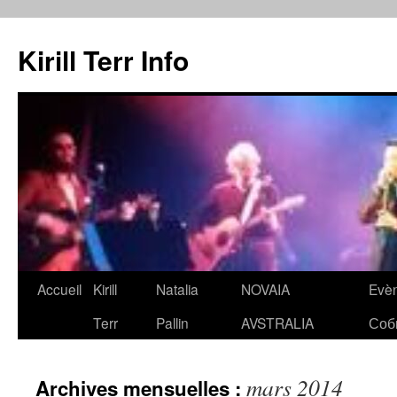
Kirill Terr Info
Aller
Accueil
Kirill
Natalia
NOVAIA
Evè
au
Terr
Pallin
AVSTRALIA
Соб
contenu
mars 2014
Archives mensuelles :