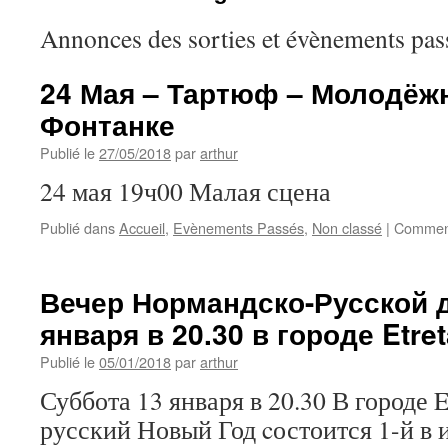
Annonces des sorties et évènements pas
24 Мая – Тартюф – Молодёж
Фонтанке
Publié le
27/05/2018
par
arthur
24 мая 19ч00 Малая сцена
Publié dans
Accueil
,
Evènements Passés
,
Non classé
|
Comment
Вечер Нормандско-Русской 
января в 20.30 в городе Etret
Publié le
05/01/2018
par
arthur
Суббота 13 января в 20.30 В городе E
русский Новый Год cостоится 1-й в 