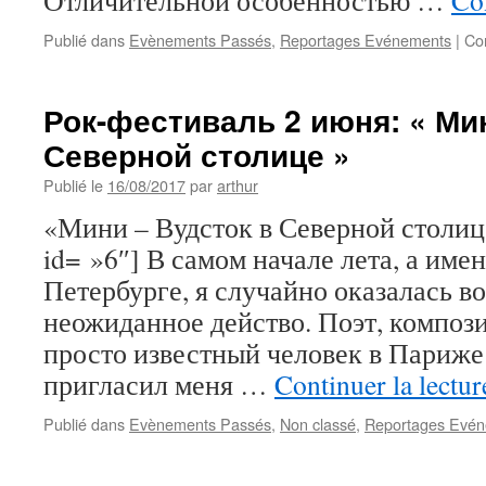
Отличительной особенностью …
Con
Publié dans
Evènements Passés
,
Reportages Evénements
|
Co
Рок-фестиваль 2 июня: « Ми
Северной столице »
Publié le
16/08/2017
par
arthur
«Мини – Вудсток в Северной столице
id= »6″] В самом начале лета, а имен
Петербурге, я случайно оказалась в
неожиданное действо. Поэт, компози
просто известный человек в Париже
пригласил меня …
Continuer la lectu
Publié dans
Evènements Passés
,
Non classé
,
Reportages Evé