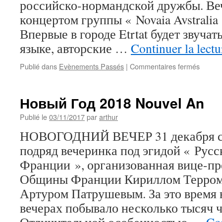
российско-нормандской дружбы. Ве
концертом группы « Novaia Avstralia
Впервые в городе Etrtat будет звуча
языке, авторские …
Continuer la lect
sur
Publié dans
Evènements Passés
|
Commentaires fermés
Вечер
Норма
Русско
Новый Год 2018 Nouvel An
дружб
13
Publié le
03/11/2017
par
arthur
январ
НОВОГОДНИЙ ВЕЧЕР 31 декабря с 2
в
20.30
подряд вечеринка под эгидой « Ру
в
Франции », организованная вице-пр
городе
Etretat
Общины Франции Кириллом Терром 
Артуром Патрушевым. За это время 
вечерах побывало несколько тысяч ч