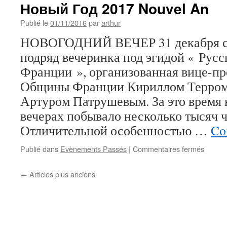
Новый Год 2017 Nouvel An
Publié le
01/11/2016
par
arthur
НОВОГОДНИЙ ВЕЧЕР 31 декабря с 2
подряд вечеринка под эгидой « Ру
Франции », организованная вице-пр
Общины Франции Кириллом Терром 
Артуром Патрушевым. За это время 
вечерах побывало несколько тысяч ч
Отличительной особенностью …
Con
sur
Publié dans
Evènements Passés
|
Commentaires fermés
Новый
Год
←
Articles plus anciens
2017
Nouvel
An