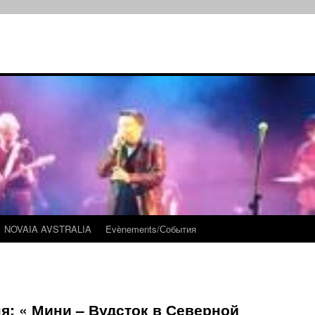
NOVAIA AVSTRALIA
Evènements/События
я: « Мини – Вудсток в Северной