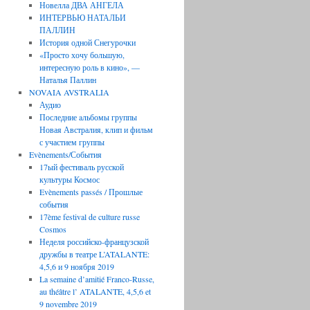
Новелла ДВА АНГЕЛА
ИНТЕРВЬЮ НАТАЛЬИ
ПАЛЛИН
История одной Снегурочки
«Просто хочу большую,
интересную роль в кино», —
Наталья Паллин
NOVAIA AVSTRALIA
Аудио
Последние aльбомы группы
Новая Австралия, клип и фильм
с участием группы
Evènements/События
17ый фестиваль русской
культуры Космос
Evènements passés / Прошлые
события
17ème festival de culture russe
Cosmos
Неделя российско-французской
дружбы в театре L’ATALANTE:
4,5,6 и 9 ноября 2019
La semaine d’amitié Franco-Russe,
au théâtre l’ ATALANTE, 4,5,6 et
9 novembre 2019