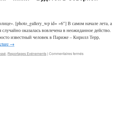
ице». [photo_gallery_wp id= »6″] В самом начале лета, а
я случайно оказалась вовлечена в неожиданное действо.
просто известный человек в Париже – Кирилл Терр,
ecture
→
sur
assé
,
Reportages Evénements
|
Commentaires fermés
Рок-
фестиваль
2
июня:
« Мини
–
Вудсток
в
Северной
столице »