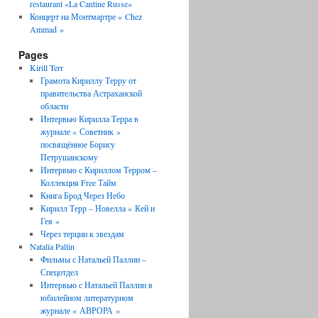
restaurant «La Cantine Russe»
Концерт на Монтмартре « Chez
Ammad »
Pages
Kirill Terr
Грамота Кириллу Терру от
правительства Астраханской
области
Интервью Кирилла Терра в
журнале « Советник »
посвящённое Борису
Петрушанскому
Интервью с Кириллом Терром –
Коллекция Free Тайм
Книга Брод Через Небо
Кирилл Терр – Новелла « Кей и
Гея »
Через терции к звездам
Natalia Pallin
Фильмы с Натальей Паллин –
Спецотдел
Интервью с Натальей Паллин в
юбилейном литературном
журнале « АВРОРА »