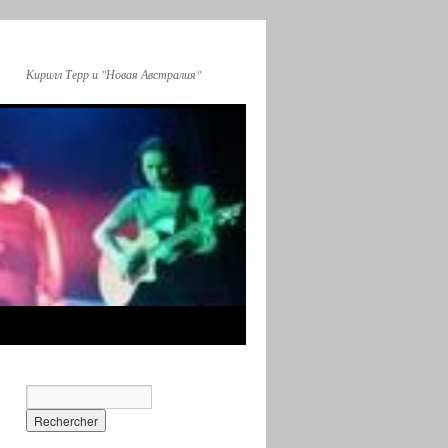
Кирилл Терр и "Новая Австралия"