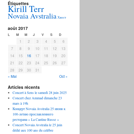
Étiquettes
Kirill Terr
Novaia Avstralia
Хвост
août 2017
L
M
M
J
V
S
D
1
2
3
4
5
6
7
8
9
10
11
12
13
14
15
16
17
18
19
20
21
22
23
24
25
26
27
28
29
30
31
« Mai
Oct »
Articles récents
Concert à Sens le samedi 28 juin 2025
Concert chez Ammad dimanche 23
mars à 19h
Концерт Novaia Avstralia 25 июня к
100-летию прославленного
ресторана « La Cantine Russe »
Concert Novaia Avstralia le 25 juin
dédié aux 100 ans du celèbre