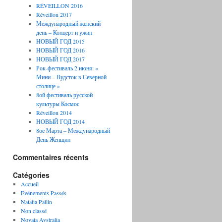
RÉVEILLON 2016
Réveillon 2017
Международный женский
день – Концерт и ужин
НОВЫЙ ГОД 2015
НОВЫЙ ГОД 2016
НОВЫЙ ГОД 2017
Рок-фестиваль 2 июня: «
Мини – Вудсток в Северной
столице »
8ой фестиваль русской
культуры Космос
Réveillon 2014
НОВЫЙ ГОД 2014
8ое Марта – Международный
День Женщин
Commentaires récents
Catégories
Accueil
Evènements Passés
Natalia Pallin
Non classé
Novaia Avstralia