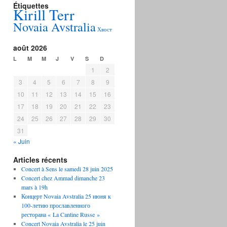
Étiquettes
Kirill Terr
Novaia Avstralia
Хвост
août 2026
L
M
M
J
V
S
D
1
2
3
4
5
6
7
8
9
10
11
12
13
14
15
16
17
18
19
20
21
22
23
24
25
26
27
28
29
30
31
« Juin
Articles récents
Concert à Sens le samedi 28 juin 2025
Concert chez Ammad dimanche 23
mars à 19h
Концерт Novaia Avstralia 25 июня к
100-летию прославленного
ресторана « La Cantine Russe »
Concert Novaia Avstralia le 25 juin