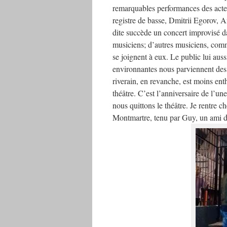
remarquables performances des acte
registre de basse, Dmitrii Egorov
dite succède un concert improvisé da
musiciens; d’autres musiciens, comm
se joignent à eux. Le public lui auss
environnantes nous parviennent des
riverain, en revanche, est moins ent
théâtre. C’est l’anniversaire de l’u
nous quittons le théâtre. Je rentre c
Montmartre, tenu par Guy, un ami de