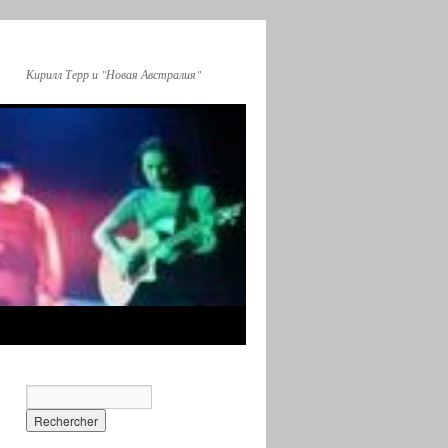
Кирилл Терр и "Новая Австралия"