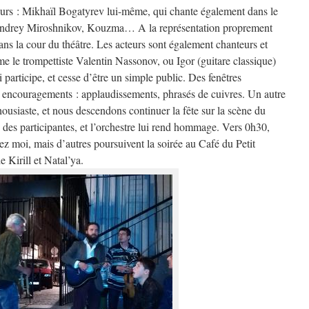
urs : Mikhaïl Bogatyrev lui-même, qui chante également dans le
, Andrey Miroshnikov, Kouzma… A la représentation proprement
ns la cour du théâtre. Les acteurs sont également chanteurs et
e le trompettiste Valentin Nassonov, ou Igor (guitare classique)
i participe, et cesse d’être un simple public. Des fenêtres
 encouragements : applaudissements, phrasés de cuivres. Un autre
housiaste, et nous descendons continuer la fête sur la scène du
ne des participantes, et l’orchestre lui rend hommage. Vers 0h30,
hez moi, mais d’autres poursuivent la soirée au Café du Petit
 Kirill et Natal’ya.