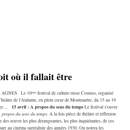
t où il fallait être
éric AGNES Le 10
festival de culture russe Cosmos, organisé
ème
au Théâtre de l’Atalante, en plein cœur de Montmartre, du 15 au 19
15 avril : A propos du sens du temps
gnage…
Le festival s’ouvre
 propos du sens du temps
. A la fois pièce de théâtre et réflexion
e des œuvre les plus dérangeantes, les plus inquiétantes, de ces
pare au cinéma surréaliste des années 1930. On notera les