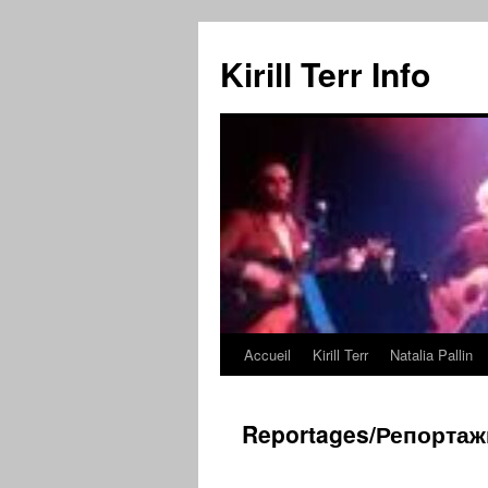
Kirill Terr Info
Accueil
Kirill Terr
Natalia Pallin
Aller
au
Reportages/Репортаж
contenu