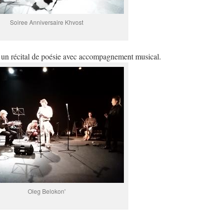
Soiree Anniversaire Khvost
 un récital de poésie avec accompagnement musical.
Oleg Belokon'