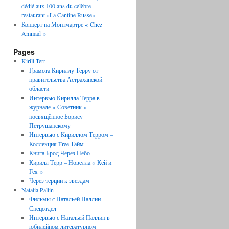
dédié aux 100 ans du celèbre
restaurant «La Cantine Russe»
Концерт на Монтмартре « Chez
Ammad »
Pages
Kirill Terr
Грамота Кириллу Терру от
правительства Астраханской
области
Интервью Кирилла Терра в
журнале « Советник »
посвящённое Борису
Петрушанскому
Интервью с Кириллом Терром –
Коллекция Free Тайм
Книга Брод Через Небо
Кирилл Терр – Новелла « Кей и
Гея »
Через терции к звездам
Natalia Pallin
Фильмы с Натальей Паллин –
Спецотдел
Интервью с Натальей Паллин в
юбилейном литературном