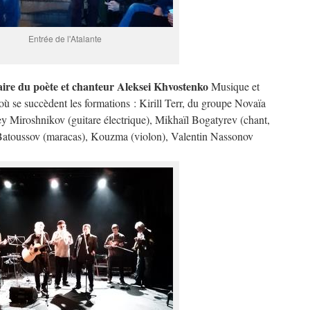
Entrée de l'Atalante
ire du poète et chanteur Aleksei Khvostenko
Musique et
 où se succèdent les formations : Kirill Terr, du groupe Novaïa
y Miroshnikov (guitare électrique), Mikhaïl Bogatyrev (chant,
ï Batoussov (maracas), Kouzma (violon), Valentin Nassonov