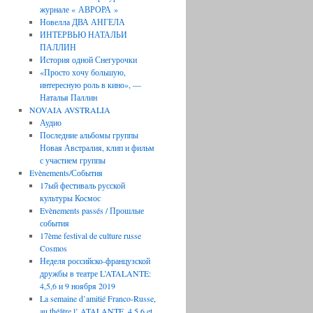
журнале « АВРОРА »
Новелла ДВА АНГЕЛА
ИНТЕРВЬЮ НАТАЛЬИ
ПАЛЛИН
История одной Снегурочки
«Просто хочу большую,
интересную роль в кино», —
Наталья Паллин
NOVAIA AVSTRALIA
Аудио
Последние aльбомы группы
Новая Австралия, клип и фильм
с участием группы
Evènements/События
17ый фестиваль русской
культуры Космос
Evènements passés / Прошлые
события
17ème festival de culture russe
Cosmos
Неделя российско-французской
дружбы в театре L’ATALANTE:
4,5,6 и 9 ноября 2019
La semaine d’amitié Franco-Russe,
au théâtre l’ ATALANTE, 4,5,6 et