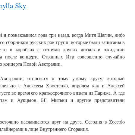
nylla Sky
й я познакомился года три назад, когда Митя Шагин, либо
со сборником русских рок-групп, которые были записаны в
е-то в коробках с сотнями других дисков в ожидании
ра после концерта Странных Игр совершенно случайно
го концерта Новой Австралии.
встралии, относится к тому узкому кругу, который
ллельно с Алексеем Хвостенко, впрочем как и Алексей
густе во время его краткосрочного визита из Парижа. А где
 там и Аукцыон, БГ, Митьки и другие представители
остоянно наслаиваются друг на друга. Сегодня в Zoccolo
лайнерами в лице Внутреннего Сгорания.