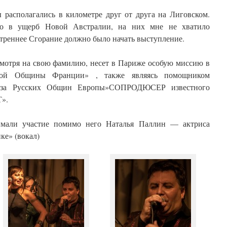
 располагались в километре друг от друга на Лиговском.
но в ущерб Новой Австралии, на них мне не хватило
утреннее Сгорание должно было начать выступление.
смотря на свою фамилию, несет в Париже особую миссию в
ской Общины Франции» , также являясь помощником
оюза Русских Общин Европы»СОПРОДЮСЕР известного
».
имали участие помимо него Наталья Паллин — актриса
ке» (вокал)