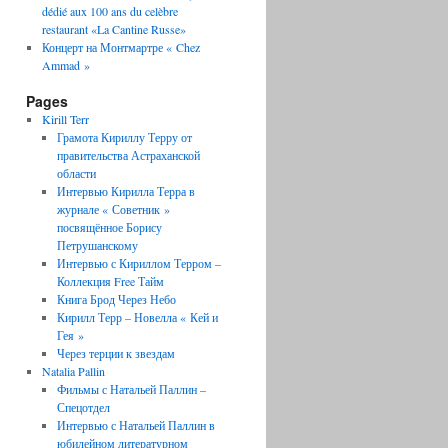
dédié aux 100 ans du celèbre
restaurant «La Cantine Russe»
Концерт на Монтмартре « Chez
Ammad »
Pages
Kirill Terr
Грамота Кириллу Терру от
правительства Астраханской
области
Интервью Кирилла Терра в
журнале « Советник »
посвящённое Борису
Петрушанскому
Интервью с Кириллом Терром –
Коллекция Free Тайм
Книга Брод Через Небо
Кирилл Терр – Новелла « Кей и
Гея »
Через терции к звездам
Natalia Pallin
Фильмы с Натальей Паллин –
Спецотдел
Интервью с Натальей Паллин в
юбилейном литературном