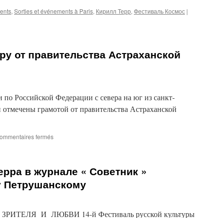
ents
,
Sorties et événements à Paris
,
Кирилл Терр
,
Фестиваль Космос
|
ру от правительства Астраханской
 по Российской Федерации с севера на юг из санкт-
и отмечены грамотой от правительства Астраханской
sur
ommentaires fermés
Грамота
Кириллу
Терру
рра в журнале « Советник »
от
правительства
у Петрушанскому
Астраханской
области
ИТЕЛЯ И ЛЮБВИ 14-й Фестиваль русской культуры