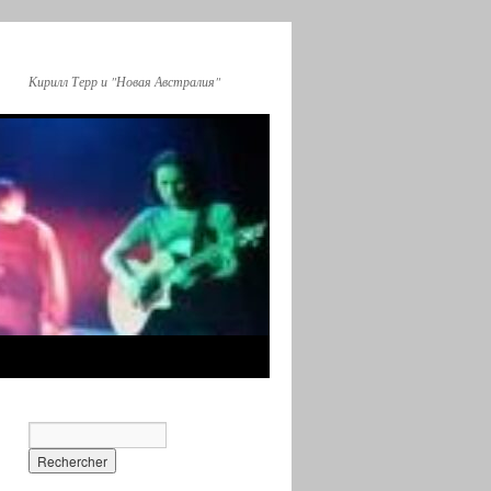
Кирилл Терр и "Новая Австралия"