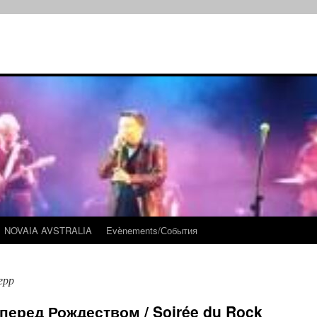
NOVAIA AVSTRALIA
Evènements/События
ерр
перед Рождеством / Soirée du Rock