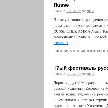
Russe
Publié le
05/12/2021
par
arthur
После успешного проведения фе
предпраздничную программу в к
RUSSE CHEZ AMMADKirill Terr (No
Neoavstrialien2 partie Nuit d
lecture
→
Publié dans
Accueil
,
Non classé
,
Sorties 
17ый фестиваль рус
Publié le
09/09/2021
par
arthur
Дорогие друзья! Мы рады пригла
русской культуры «Космос» на М
имя не только художника, режис
« Семьянюки » Бориса Петрушанс
художника Алексея Хвостенко (