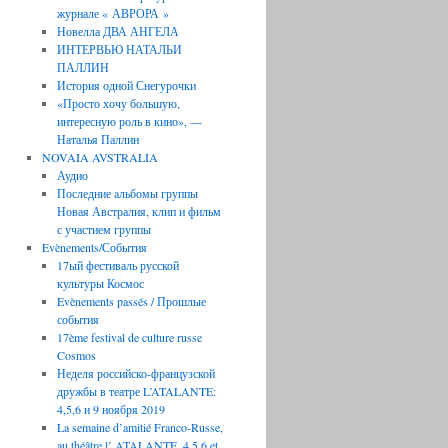
журнале « АВРОРА »
Новелла ДВА АНГЕЛА
ИНТЕРВЬЮ НАТАЛЬИ
ПАЛЛИН
История одной Снегурочки
«Просто хочу большую,
интересную роль в кино», —
Наталья Паллин
NOVAIA AVSTRALIA
Аудио
Последние aльбомы группы
Новая Австралия, клип и фильм
с участием группы
Evènements/События
17ый фестиваль русской
культуры Космос
Evènements passés / Прошлые
события
17ème festival de culture russe
Cosmos
Неделя российско-французской
дружбы в театре L’ATALANTE:
4,5,6 и 9 ноября 2019
La semaine d’amitié Franco-Russe,
au théâtre l’ ATALANTE, 4,5,6 et