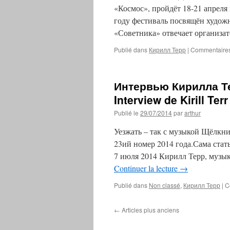
«Космос», пройдёт 18-21 апрел
году фестиваль посвящён худож
«Советника» отвечает организ
Publié dans
Кирилл Терр
|
Commentaires
Интервью Кирилла Те
Interview de Kirill Terr
Publié le
29/07/2014
par
arthur
Уезжать – так с музыкой Щёлкни
23ий номер 2014 года.Сама ста
7 июля 2014 Кирилл Терр, музы
Continuer la lecture
→
Publié dans
Non classé
,
Кирилл Терр
|
C
←
Articles plus anciens