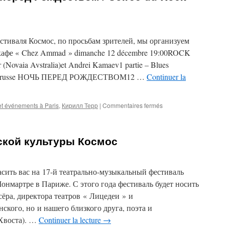
стиваля Космос, по просьбам зрителей, мы организуем
афе « Chez Ammad » dimanche 12 décembre 19:00ROCK
vaia Avstralia)et Andrei Kamaev1 partie – Blues
e rock russe НОЧЬ ПЕРЕД РОЖДЕСТВОМ12 …
Continuer la
sur
et événements à Paris
,
Кирилл Терр
|
Commentaires fermés
Вечер
Русского
Рока
ской культуры Космос
перед
Рождеством
/
Soirée
сить вас на 17-й театрально-музыкальный фестиваль
du
онмартре в Париже. С этого года фестиваль будет носить
Rock
сёра, директора театров « Лицедеи » и
Russe
кого, но и нашего близкого друга, поэта и
Хвоста). …
Continuer la lecture
→