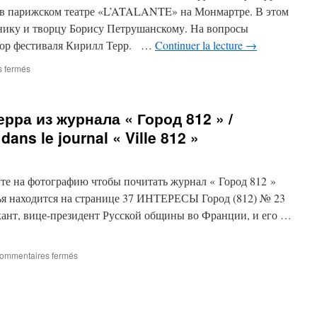
я в парижском театре «L’ATALANTE» на Монмартре. В этом
нику и творцу Борису Петрушанскому. На вопросы
атор фестиваля Кирилл Терр. …
Continuer la lecture
→
sur
 fermés
Интервью
Кирилла
Терра
рра из журнала « Город 812 » /
в
журнале
 dans le journal « Ville 812 »
« Советник »
посвящённое
Борису
те на фотографию чтобы почитать журнал « Город 812 »
Петрушанскому
тья находится на странице 37 ИНТЕРЕСЫ Город (812) № 23
кант, вице-президент Русской общины во Франции, и его …
sur
ommentaires fermés
Интервью
Кирилла
Терра
из