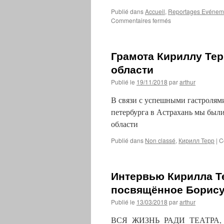
Publié dans
Accueil
,
Reportages Evénem
sur
Commentaires fermés
17ый
фестиваль
русской
Грамота Кириллу Тер
культуры
Космос
области
Publié le
19/11/2018
par
arthur
В связи с успешными гастролями
петербурга в Астрахань мы был
области
Publié dans
Non classé
,
Кирилл Терр
|
C
Интервью Кирилла Те
посвящённое Борис
Publié le
13/03/2018
par
arthur
ВСЯ ЖИЗНЬ РАДИ ТЕАТРА, ЗР