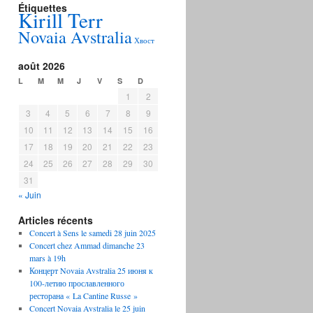
Étiquettes
Kirill Terr
Novaia Avstralia
Хвост
août 2026
L
M
M
J
V
S
D
1
2
3
4
5
6
7
8
9
10
11
12
13
14
15
16
17
18
19
20
21
22
23
24
25
26
27
28
29
30
31
« Juin
Articles récents
Concert à Sens le samedi 28 juin 2025
Concert chez Ammad dimanche 23
mars à 19h
Концерт Novaia Avstralia 25 июня к
100-летию прославленного
ресторана « La Cantine Russe »
Concert Novaia Avstralia le 25 juin