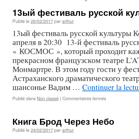
13ый фестиваль русской ку
Publié le
26/02/2017
par
arthur
13ый фестиваль русской культуры К
апреля в 20:30 13-й фестиваль русс
« КОСМОС », который проходит каж
прекрасном французском театре L
Монмартре. В этом году гости у фес
Астраханского драматического театр
шансонье Вадим …
Continuer la lect
sur
Publié dans
Non classé
|
Commentaires fermés
13ый
фестиваль
русской
Книга Брод Через Небо
культуры
Космос
Publié le
24/02/2017
par
arthur