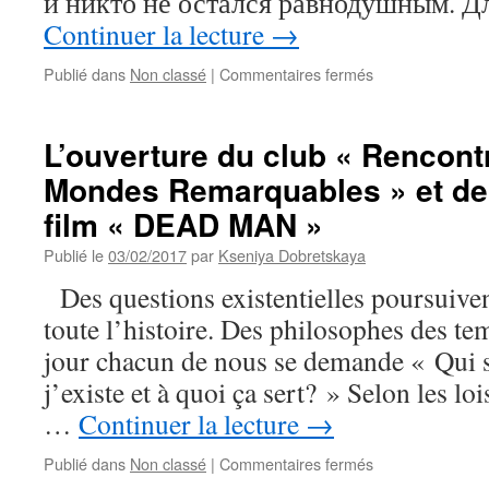
и никто не остался равнодушным. Д
Continuer la lecture
→
sur
Publié dans
Non classé
|
Commentaires fermés
Успешное
открытие
клуба
L’ouverture du club « Rencont
“Rencontre
Mondes Remarquables » et de 
Avec
Les
film « DEAD MAN »
Mondes
Remarquables”
Publié le
03/02/2017
par
Kseniya Dobretskaya
Des questions existentielles poursuive
toute l’histoire. Des philosophes des te
jour chacun de nous se demande « Qui 
j’existe et à quoi ça sert? » Selon les loi
…
Continuer la lecture
→
sur
Publié dans
Non classé
|
Commentaires fermés
L’ouverture