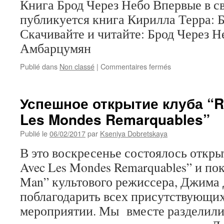
Книга Брод Через Небо Впервые в с
публикуется книга Кирилла Терра: 
Скачивайте и читайте: Брод Через Н
Амбарцумян
sur
Publié dans
Non classé
|
Commentaires fermés
Книга
Брод
Через
Успешное открытие клуба “R
Небо
Les Mondes Remarquables”
Publié le
06/02/2017
par
Kseniya Dobretskaya
В это воскресенье состоялось откры
Avec Les Mondes Remarquables” и по
Man” культового режиссера, Джима
поблагодарить всех присутствующи
мероприятии. Мы вместе разделили