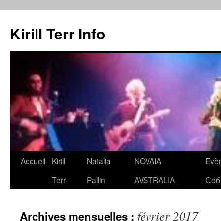
Kirill Terr Info
Aller
Accueil
Kirill
Natalia
NOVAIA
Evè
au
Terr
Pallin
AVSTRALIA
Соб
contenu
février 2017
Archives mensuelles :