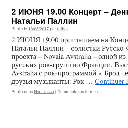
2 ИЮНЯ 19.00 Концерт – Ден
Натальи Паллин
Publié le
18/05/2017
par
arthur
2 ИЮНЯ 19.00 приглашаем на Конце
Натальи Паллин – солистки Русско
проекта – Novaia Avstralia – одной и
русских рок-групп во Франции. Выст
Avstralia с рок-программой « Брод че
друзья музыканты: Рок …
Continuer l
sur
Publié dans
Non classé
|
Commentaires fermés
2
ИЮНЯ
19.00
Концерт
–
День