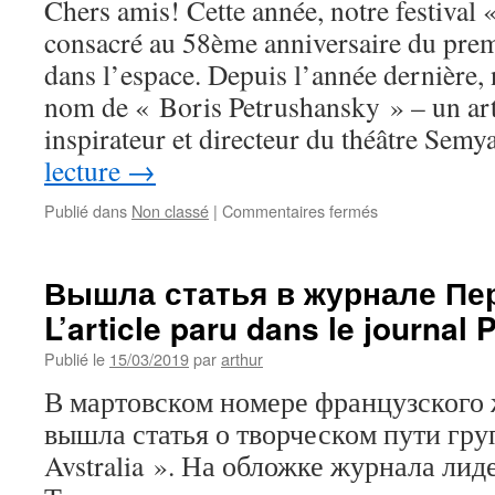
Chers amis! Cette année, notre festival
consacré au 58ème anniversaire du pre
dans l’espace. Depuis l’année dernière, n
nom de « Boris Petrushansky » – un art
inspirateur et directeur du théâtre Se
lecture
→
sur
Publié dans
Non classé
|
Commentaires fermés
15ème
festival
de
Вышла статья в журнале Пер
culture
L’article paru dans le journal 
russe
Cosmos
Publié le
15/03/2019
par
arthur
В мартовском номере французского ж
вышла статья о творческом пути гру
Avstralia ». На обложке журнала ли