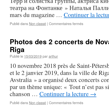
Терр и солистка группы, актриса к
театра на Фонтанке » Наталья Паллин
mars du magazine …
Continuer la lect
sur
Publié dans
Non classé
|
Commentaires fermés
Вышла
статья
в
Photos des 2 concerts de Nova
журнале
Riga
Перспектива
/
Publié le
15/03/2019
par
arthur
L’article
paru
10 novembre 2018 près de Saint-Péters
dans
et le 2 janvier 2019, dans la ville de Ri
le
journal
Avstralia » a organisé deux concerts co
Perspective
par un thème unique: « Tout n’est pas s
chanson …
Continuer la lecture
→
sur
Publié dans
Non classé
|
Commentaires fermés
Photos