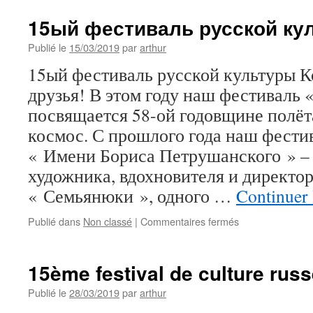
15ый фестиваль русской ку
Publié le
15/03/2019
par
arthur
15ый фестиваль русской культуры 
друзья! В этом году наш фестиваль 
посвящается 58-ой годовщине полёта
космос. С прошлого года наш фести
« Имени Бориса Петрушанского » – 
художника, вдохновителя и директор
« Семьянюки », одного …
Continuer 
sur
Publié dans
Non classé
|
Commentaires fermés
15ый
фестиваль
русской
15ème festival de culture ru
культуры
Космос
Publié le
28/03/2019
par
arthur