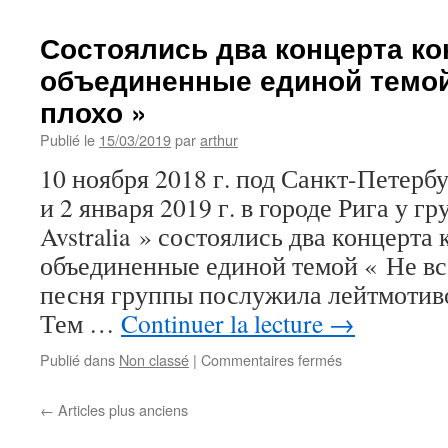
des
2
Состоялись два концерта к
concerts
объединенные единой темой 
de
Novaia
плохо »
Avstralia
à
Publié le
15/03/2019
par
arthur
Riga
10 ноября 2018 г. под Санкт-Петерб
и 2 января 2019 г. в городе Рига у г
Avstralia » состоялись два концерта
объединенные единой темой « Не всё
песня группы послужила лейтмотив
Тем …
Continuer la lecture
→
sur
Publié dans
Non classé
|
Commentaires fermés
Состоялись
два
←
Articles plus anciens
концерта
концептуально