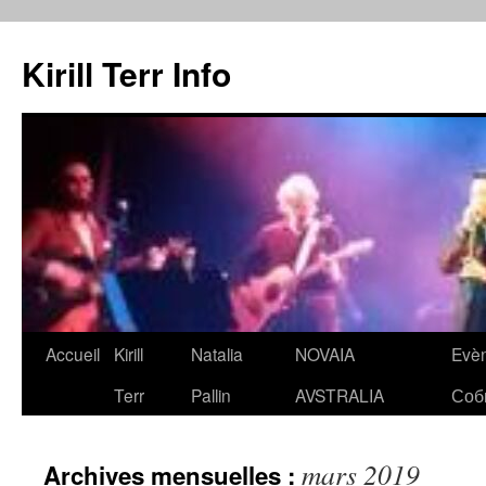
Kirill Terr Info
Aller
Accueil
Kirill
Natalia
NOVAIA
Evè
au
Terr
Pallin
AVSTRALIA
Соб
contenu
mars 2019
Archives mensuelles :