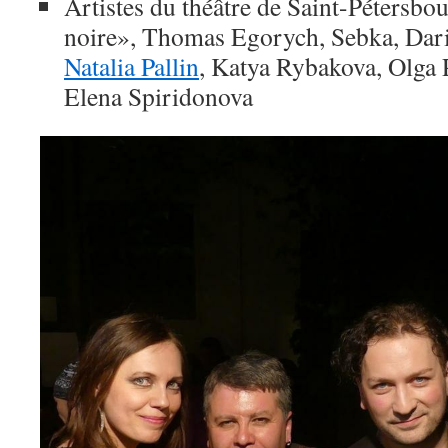
Artistes du théâtre de Saint-Pétersbou
noire», Thomas Egorych, Sebka, Dar
Natalia Pallin
, Katya Rybakova, Olga 
Elena Spiridonova