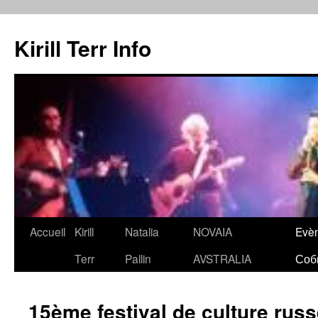
Kirill Terr Info
Aller
Accueil
Kirill
Natalia
NOVAIA
Evè
au
Terr
Pallin
AVSTRALIA
Соб
contenu
15ème festival de culture ru