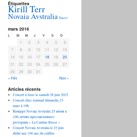
Étiquettes
Kirill Terr
Novaia Avstralia
Хвост
mars 2016
L
M
M
J
V
S
D
1
2
3
4
5
6
7
8
9
10
11
12
13
14
15
16
17
18
19
20
21
22
23
24
25
26
27
28
29
30
31
« Fév
Nov »
Articles récents
Concert à Sens le samedi 28 juin 2025
Concert chez Ammad dimanche 23
mars à 19h
Концерт Novaia Avstralia 25 июня к
100-летию прославленного
ресторана « La Cantine Russe »
Concert Novaia Avstralia le 25 juin
dédié aux 100 ans du celèbre