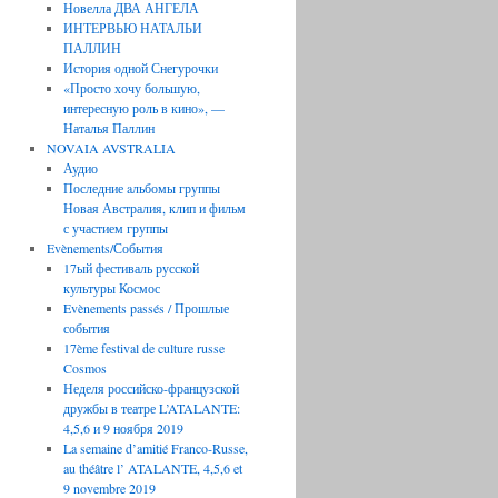
Новелла ДВА АНГЕЛА
ИНТЕРВЬЮ НАТАЛЬИ
ПАЛЛИН
История одной Снегурочки
«Просто хочу большую,
интересную роль в кино», —
Наталья Паллин
NOVAIA AVSTRALIA
Аудио
Последние aльбомы группы
Новая Австралия, клип и фильм
с участием группы
Evènements/События
17ый фестиваль русской
культуры Космос
Evènements passés / Прошлые
события
17ème festival de culture russe
Cosmos
Неделя российско-французской
дружбы в театре L’ATALANTE:
4,5,6 и 9 ноября 2019
La semaine d’amitié Franco-Russe,
au théâtre l’ ATALANTE, 4,5,6 et
9 novembre 2019