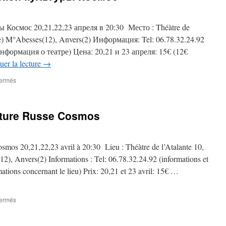
 Космос 20,21,22,23 апреля в 20:30 Место : Théàtre de
18e) M°Abesses(12), Anvers(2) Информация: Tel: 06.78.32.24.92
нформация о театре) Цена: 20,21 и 23 апреля: 15€ (12€
uer la lecture
→
sur
fermés
12ый
фестиваль
русской
lture Russe Cosmos
культуры
Космос
smos 20,21,22,23 avril à 20:30 Lieu : Théàtre de l’Atalante 10,
2), Anvers(2) Informations : Tel: 06.78.32.24.92 (informations et
ations concernant le lieu) Prix: 20,21 et 23 avril: 15€ …
sur
fermés
12ème
Festival