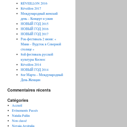
RÉVEILLON 2016
Réveillon 2017
Международный женский
день – Концерт и ужин
НОВЫЙ ГОД 2015
НОВЫЙ ГОД 2016
НОВЫЙ ГОД 2017
Рок-фестиваль 2 июня: «
Мини – Вудсток в Северной
столице »
8ой фестиваль русской
культуры Космос
Réveillon 2014
НОВЫЙ ГОД 2014
8ое Марта – Международный
День Женщин
Commentaires récents
Catégories
Accueil
Evènements Passés
Natalia Pallin
Non classé
Novaia Avstralia