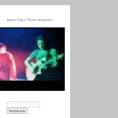
Кирилл Терр и "Новая Австралия"