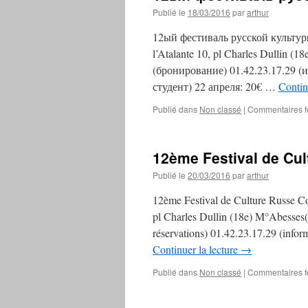
Publié le
18/03/2016
par
arthur
12ый фестиваль русской культуры
l’Atalante 10, pl Charles Dullin (
(бронирование) 01.42.23.17.29 (и
студент) 22 апреля: 20€ …
Contin
Publié dans
Non classé
|
Commentaires 
12ème Festival de Cu
Publié le
20/03/2016
par
arthur
12ème Festival de Culture Russe Co
pl Charles Dullin (18e) M°Abesses(1
réservations) 01.42.23.17.29 (inform
Continuer la lecture
→
Publié dans
Non classé
|
Commentaires 