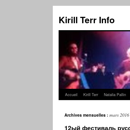
Kirill Terr Info
Accueil
Kirill Terr
Natalia Pallin
Aller
au
mars 2016
Archives mensuelles :
contenu
12ый фестиваль рус