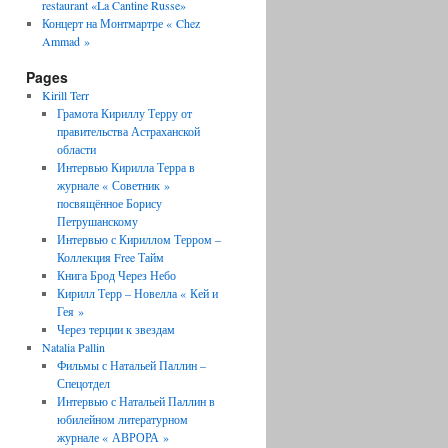
restaurant «La Cantine Russe»
Концерт на Монтмартре « Chez
Ammad »
Pages
Kirill Terr
Грамота Кириллу Терру от
правительства Астраханской
области
Интервью Кирилла Терра в
журнале « Советник »
посвящённое Борису
Петрушанскому
Интервью с Кириллом Терром –
Коллекция Free Тайм
Книга Брод Через Небо
Кирилл Терр – Новелла « Кей и
Гея »
Через терции к звездам
Natalia Pallin
Фильмы с Натальей Паллин –
Спецотдел
Интервью с Натальей Паллин в
юбилейном литературном
журнале « АВРОРА »