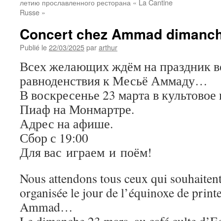
летию прославленного ресторана « La Cantine
Russe »
Concert chez Ammad dimanch
Publié le
22/03/2025
par
arthur
Всех желающих ждём на праздник в
равноденствия к Месьё Аммаду…
В воскресенье 23 марта в культовое
Пиаф на Монмартре.
Адрес на афише.
Сбор с 19:00
Для вас играем и поём!
Nous attendons tous ceux qui souhaitent 
organisée le jour de l’équinoxe de pri
Ammad…