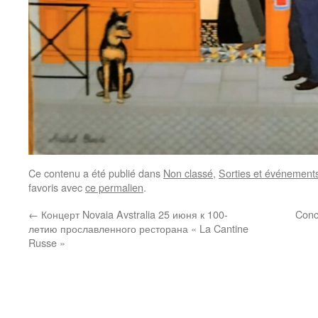
Ce contenu a été publié dans
Non classé
,
Sorties et événements
favoris avec
ce permalien
.
←
Концерт Novaia Avstralia 25 июня к 100-
Conc
летию прославленного ресторана « La Cantine
Russe »