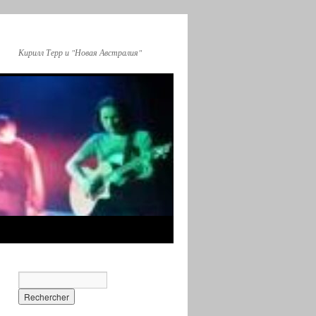
Кирилл Терр и "Новая Австралия"