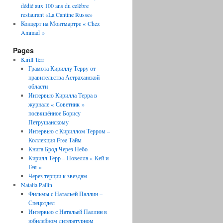
dédié aux 100 ans du celèbre
restaurant «La Cantine Russe»
Концерт на Монтмартре « Chez
Ammad »
Pages
Kirill Terr
Грамота Кириллу Терру от
правительства Астраханской
области
Интервью Кирилла Терра в
журнале « Советник »
посвящённое Борису
Петрушанскому
Интервью с Кириллом Терром –
Коллекция Free Тайм
Книга Брод Через Небо
Кирилл Терр – Новелла « Кей и
Гея »
Через терции к звездам
Natalia Pallin
Фильмы с Натальей Паллин –
Спецотдел
Интервью с Натальей Паллин в
юбилейном литературном