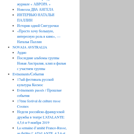
журнале « АВРОРА »
Новелла ДВА АНГЕЛА
ИНТЕРВЬЮ НАТАЛЬИ
ПАЛЛИН
История одной Снегурочки
«Просто хочу большую,
интересную роль в кино», —
Наталья Паллин
NOVAIA AVSTRALIA
Аудио
Последние aльбомы группы
Новая Австралия, клип и фильм
с участием группы
Evènements/События
17ый фестиваль русской
культуры Космос
Evènements passés / Прошлые
события
17ème festival de culture russe
Cosmos
Неделя российско-французской
дружбы в театре L’ATALANTE:
4,5,6 и 9 ноября 2019
La semaine d’amitié Franco-Russe,
au théâtre l’ ATALANTE, 4,5,6 et