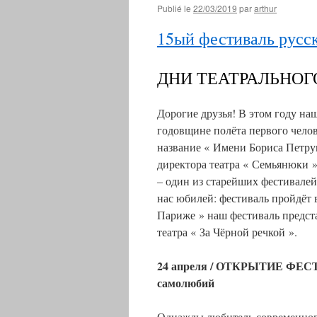
Publié le
22/03/2019
par
arthur
15ый фестиваль русс
ДНИ ТЕАТРАЛЬНОГ
Дорогие друзья! В этом году на
годовщине полёта первого челов
название « Имени Бориса Петру
директора театра « Семьянюки »
– один из старейших фестивалей
нас юбилей: фестиваль пройдёт в
Париже » наш фестиваль предста
театра « За Чёрной речкой ».
24 апреля / ОТКРЫТИЕ ФЕСТИВ
самолюбий
Однажды любитель современного