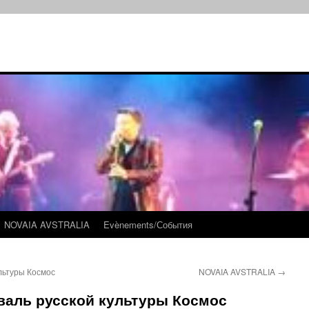
NOVAIA AVSTRALIA
Evènements/События
льтуры Космос
NOVAIA AVSTRALIA
→
валь русской культуры Космос