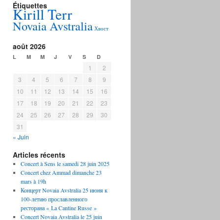
Étiquettes
Kirill Terr
Novaia Avstralia
Хвост
août 2026
L
M
M
J
V
S
D
1
2
3
4
5
6
7
8
9
10
11
12
13
14
15
16
17
18
19
20
21
22
23
24
25
26
27
28
29
30
31
« Juin
Articles récents
Concert à Sens le samedi 28 juin 2025
Concert chez Ammad dimanche 23
mars à 19h
Концерт Novaia Avstralia 25 июня к
100-летию прославленного
ресторана « La Cantine Russe »
Concert Novaia Avstralia le 25 juin