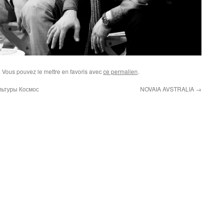
. Vous pouvez le mettre en favoris avec
ce permalien
.
льтуры Космос
NOVAIA AVSTRALIA
→