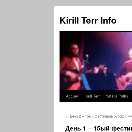
Kirill Terr Info
Accueil
Kirill Terr
Natalia Pallin
Aller
au
←
День 2 – 15ый фестиваль русской ку
contenu
День 1 – 15ый фести